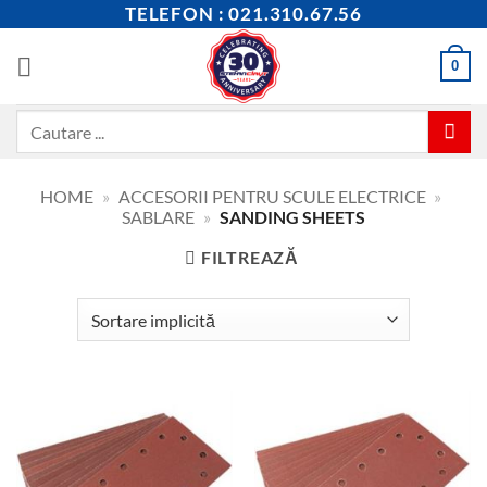
Skip
TELEFON : 021.310.67.56
to
content
0
Caută
după:
HOME
»
ACCESORII PENTRU SCULE ELECTRICE
»
SABLARE
»
SANDING SHEETS
FILTREAZĂ