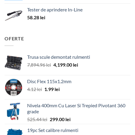
Tester de aprindere In-Line
58.28
lei
OFERTE
Trusa scule demontat rulmenti
Prețul
Prețul
7,894.96
lei
4,199.00
lei
inițial
curent
a
este:
Disc Flex 115x1.2mm
fost:
4,199.00 lei.
Prețul
Prețul
4.12
lei
1.99
lei
7,894.96 lei.
inițial
curent
a
este:
Nivela 400mm Cu Laser Si Trepied Pivotant 360
fost:
1.99 lei.
grade
4.12 lei.
Prețul
Prețul
525.44
lei
299.00
lei
inițial
curent
19pc Set calibre rulmenti
a
este: