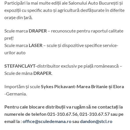
Participări la mai multe ediții ale Salonului Auto București și
expoziții cu specific auto și agricultură desfășurate în diferite
orașe din țară.
Scule marca
DRAPER
– recunoscute pentru raportul calitate
preț!
Scule marca
LASER
– scule și dispozitive specifice service-
urilor auto
STEFANCLAYT-
distribuitor exclusiv pe piață românească –
Scule de mâna
DRAPER
.
Importăm și scule
Sykes
Pickavant-Marea Britanie și
Elora
-Germania.
Pentru cale blocare distribuții va rugăm să ne contactați la
numerele de telefon 021-310.67.56, 021-310.67.57 sau pe
email la :
office@sculedemana.ro
sau
dandon@stcl.ro