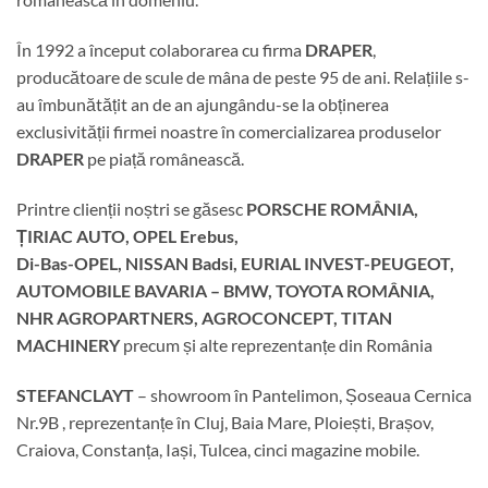
În 1992 a început colaborarea cu firma
DRAPER
,
producătoare de scule de mâna de peste 95 de ani. Relațiile s-
au îmbunătățit an de an ajungându-se la obținerea
exclusivității firmei noastre în comercializarea produselor
DRAPER
pe piață românească.
Printre clienții noștri se găsesc
PORSCHE ROMÂNIA,
ȚIRIAC AUTO, OPEL Erebus,
Di-Bas-OPEL, NISSAN Badsi, EURIAL INVEST-PEUGEOT,
AUTOMOBILE BAVARIA – BMW, TOYOTA ROMÂNIA,
NHR AGROPARTNERS, AGROCONCEPT, TITAN
MACHINERY
precum și alte reprezentanțe din România
STEFANCLAYT
– showroom în Pantelimon, Șoseaua Cernica
Nr.9B , reprezentanțe în Cluj, Baia Mare, Ploiești, Brașov,
Craiova, Constanța, Iași, Tulcea, cinci magazine mobile.