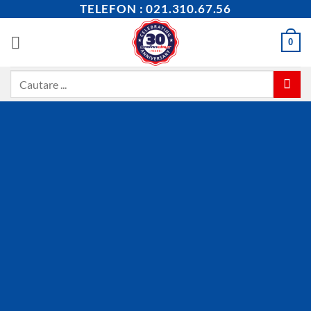
Skip
TELEFON : 021.310.67.56
to
content
0
Caută
după: