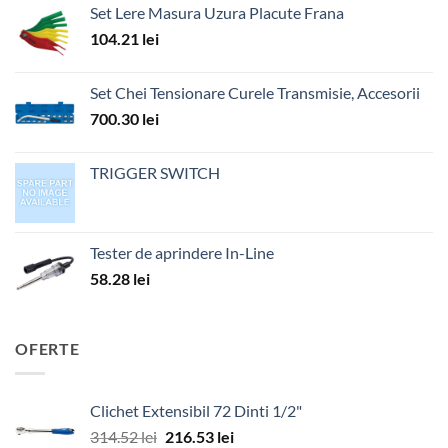
Set Lere Masura Uzura Placute Frana
104.21
lei
Set Chei Tensionare Curele Transmisie, Accesorii
700.30
lei
TRIGGER SWITCH
Tester de aprindere In-Line
58.28
lei
OFERTE
Clichet Extensibil 72 Dinti 1/2"
Prețul
Prețul
314.52
lei
216.53
lei