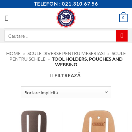
Skip
TELEFON : 021.310.67.56
to
content
0
Caută
după:
HOME
»
SCULE DIVERSE PENTRU MESERIASI
»
SCULE
PENTRU SCHELE
»
TOOL HOLDERS, POUCHES AND
WEBBING
FILTREAZĂ