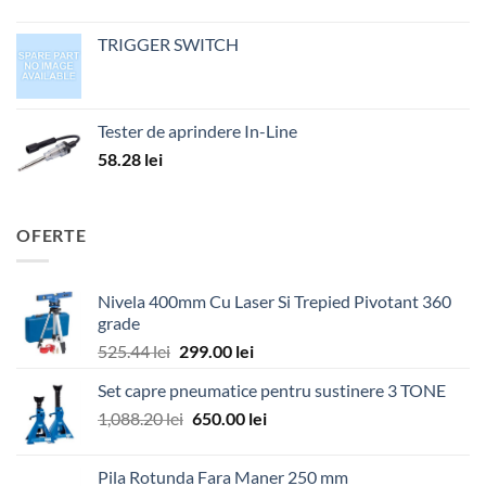
TRIGGER SWITCH
Tester de aprindere In-Line
58.28
lei
OFERTE
Nivela 400mm Cu Laser Si Trepied Pivotant 360
grade
Prețul
Prețul
525.44
lei
299.00
lei
inițial
curent
Set capre pneumatice pentru sustinere 3 TONE
a
este:
Prețul
Prețul
1,088.20
lei
fost:
650.00
lei
299.00 lei.
inițial
curent
525.44 lei.
a
este:
Pila Rotunda Fara Maner 250 mm
fost:
650.00 lei.