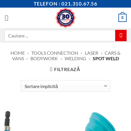
Skip
TELEFON : 021.310.67.56
to
content
0
Caută
după:
HOME
»
TOOLS CONNECTION
»
LASER
»
CARS &
VANS
»
BODYWORK
»
WELDING
»
SPOT WELD
FILTREAZĂ