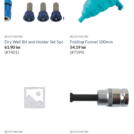
BODYWORK
BODYWORK
Dry Wall Bit and Holder Set 5pc
Folding Funnel 100mm
61.90
lei
54.19
lei
(#7401)
(#7399)
BODYWORK
BODYWORK