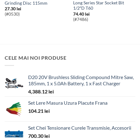
Long Series Star Socket Bit
Grinding Disc 115mm
1/2″D T60
27.30
lei
74.40
lei
(#0530)
(#7486)
CELE MAI NOI PRODUSE
D20 20V Brushless Sliding Compound Mitre Saw,
185mm, 1 x 5.0Ah Battery, 1 x Fast Charger
4,388.12
lei
Set Lere Masura Uzura Placute Frana
104.21
lei
Set Chei Tensionare Curele Transmisie, Accesorii
700.30
lei