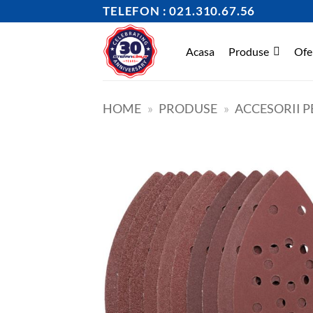
Skip
TELEFON : 021.310.67.56
to
content
Acasa
Produse
Ofe
HOME
»
PRODUSE
»
ACCESORII P