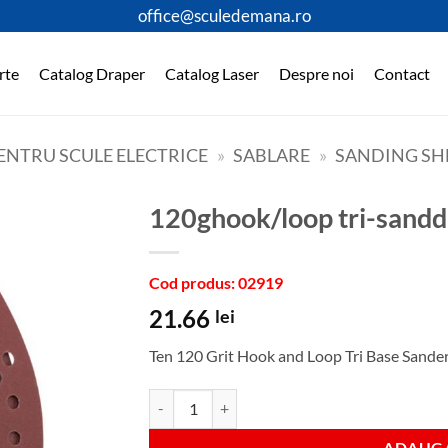
office@sculedemana.ro
rte
Catalog Draper
Catalog Laser
Despre noi
Contact
ENTRU SCULE ELECTRICE
»
SABLARE
»
SANDING SH
120ghook/loop tri-sandd
Cod produs: 02919
21.66
lei
Ten 120 Grit Hook and Loop Tri Base Sande
Cantitate 120ghook/loop tri-sanddisc p10
ADAUGA