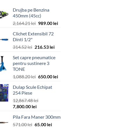
Drujba pe Benzina
450mm (45cc)
Prețul
Prețul
2,164.21
lei
989.00
lei
inițial
curent
Clichet Extensibil 72
a
este:
Dinti 1/2"
fost:
989.00 lei.
Prețul
Prețul
314.52
lei
216.53
lei
2,164.21 lei.
inițial
curent
Set capre pneumatice
a
este:
pentru sustinere 3
fost:
216.53 lei.
TONE
314.52 lei.
Prețul
Prețul
1,088.20
lei
650.00
lei
inițial
curent
Dulap Scule Echipat
a
este:
254 Piese
fost:
650.00 lei.
12,867.48
lei
1,088.20 lei.
Prețul
Prețul
7,800.00
lei
inițial
curent
Pila Fara Maner 300mm
a
este:
Prețul
Prețul
fost:
571.00
lei
65.00
7,800.00 lei.
lei