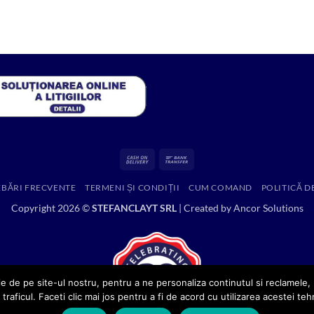
inițial
curent
12,867.48 lei.
a
este:
fost:
65.00 lei.
571.00 lei.
Cash
Bank
On
Transfer
EBĂRI FRECVENTE
TERMENI ȘI CONDIȚII
CUM COMAND
POLITICĂ D
Delivery
Copyright 2026 ©
STEFANCLAYT SRL
| Created by
Ancor Solutions
e de pe site-ul nostru, pentru a ne personaliza continutul si reclamele, p
 traficul. Faceti clic mai jos pentru a fi de acord cu utilizarea acestei teh