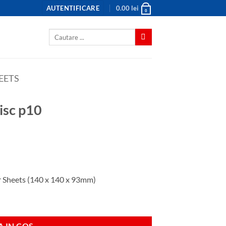
AUTENTIFICARE
0.00
lei
0
Caută
după:
EETS
isc p10
r Sheets (140 x 140 x 93mm)
 IN COS