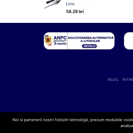
Line
58.28
lei
BLOG
ÎNTR
Noi si partenerii nostri folosim tehnologii, precum modulele cooki
analiza