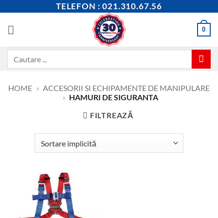
Skip
TELEFON : 021.310.67.56
to
content
0
Caută
după:
HOME
»
ACCESORII SI ECHIPAMENTE DE MANIPULARE
»
HAMURI DE SIGURANTA
FILTREAZĂ