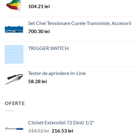
104.21
lei
Set Chei Tensionare Curele Transmisie, Accesorii
700.30
lei
TRIGGER SWITCH
Tester de aprindere In-Line
58.28
lei
OFERTE
Clichet Extensibil 72 Dinti 1/2"
Prețul
Prețul
314.52
lei
216.53
lei
inițial
curent