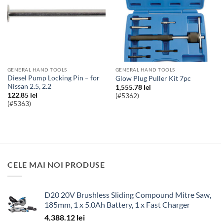
GENERAL HAND TOOLS
GENERAL HAND TOOLS
Diesel Pump Locking Pin – for
Glow Plug Puller Kit 7pc
Nissan 2.5, 2.2
1,555.78
lei
122.85
lei
(#5362)
(#5363)
CELE MAI NOI PRODUSE
D20 20V Brushless Sliding Compound Mitre Saw,
185mm, 1 x 5.0Ah Battery, 1 x Fast Charger
4,388.12
lei