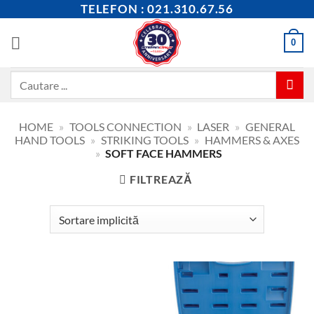
Skip
TELEFON : 021.310.67.56
to
content
0
Caută
după:
HOME
»
TOOLS CONNECTION
»
LASER
»
GENERAL
HAND TOOLS
»
STRIKING TOOLS
»
HAMMERS & AXES
»
SOFT FACE HAMMERS
FILTREAZĂ