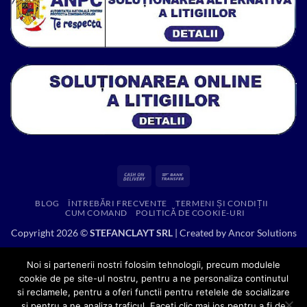
Cash
Bank
On
Transfer
BLOG
ÎNTREBĂRI FRECVENTE
TERMENI ȘI CONDIȚII
Delivery
CUM COMAND
POLITICĂ DE COOKIE-URI
Copyright 2026 ©
STEFANCLAYT SRL
| Created by
Ancor Solutions
Noi si partenerii nostri folosim tehnologii, precum modulele
cookie de pe site-ul nostru, pentru a ne personaliza continutul
si reclamele, pentru a oferi functii pentru retelele de socializare
si pentru a ne analiza traficul. Faceti clic mai jos pentru a fi de