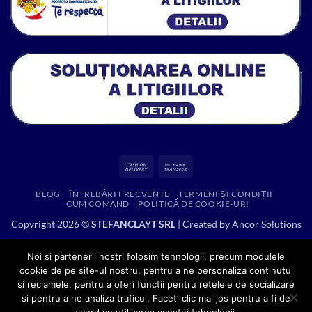
Cash
Bank
On
Transfer
BLOG
ÎNTREBĂRI FRECVENTE
TERMENI ȘI CONDIȚII
Delivery
CUM COMAND
POLITICĂ DE COOKIE-URI
Copyright 2026 ©
STEFANCLAYT SRL
| Created by
Ancor Solutions
Noi si partenerii nostri folosim tehnologii, precum modulele
cookie de pe site-ul nostru, pentru a ne personaliza continutul
si reclamele, pentru a oferi functii pentru retelele de socializare
si pentru a ne analiza traficul. Faceti clic mai jos pentru a fi de
acord cu utilizarea acestei tehnologii.