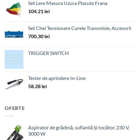
Set Lere Masura Uzura Placute Frana
104.21
lei
Set Chei Tensionare Curele Transmisie, Accesorii
700.30
lei
TRIGGER SWITCH
Tester de aprindere In-Line
58.28
lei
OFERTE
Aspirator de grădină, suflantă și tocător, 230 V,
3000 W