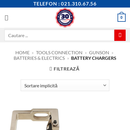
Skip
TELEFON : 021.310.67.56
to
content
0
Caută
după:
HOME
»
TOOLS CONNECTION
»
GUNSON
»
BATTERIES & ELECTRICS
»
BATTERY CHARGERS
FILTREAZĂ