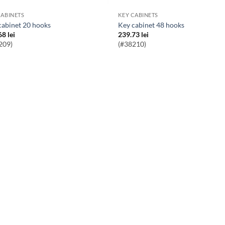
CABINETS
KEY CABINETS
 cabinet 20 hooks
key cabinet 48 hooks
68
lei
239.73
lei
209)
(#38210)