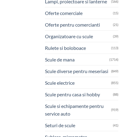
Lampi, proiectoare si lanterne
(166)
Oferte comerciale
(15)
Oferte pentru comercianti
(21)
Organizatoare cu scule
(39)
Rulete si boloboace
(113)
Scule de mana
(1714)
Scule diverse pentru meseriasi
(849)
Scule electrice
(855)
Scule pentru casa si hobby
(88)
Scule si echipamente pentru
(919)
service auto
Seturi de scule
(41)
Sublere, micrometre,