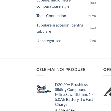
(137)
comparatoare, rigle
Tools Connection
(4495)
Tubulare si accesorii pentru
(967)
tubulare
Uncategorized
(401)
CELE MAI NOI PRODUSE
OF
D20 20V Brushless
Sliding Compound
Mitre Saw, 185mm, 1 x
5.0Ah Battery, 1 x Fast
Charger
4,388.12
lei