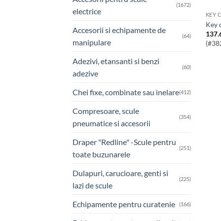
(1672)
electrice
KEY 
key
Accesorii si echipamente de
137.
(64)
manipulare
(#38
Adezivi, etansanti si benzi
(60)
adezive
Chei fixe, combinate sau inelare
(412)
Compresoare, scule
(354)
pneumatice si accesorii
Draper "Redline" -Scule pentru
(251)
toate buzunarele
Dulapuri, carucioare, genti si
(225)
lazi de scule
Echipamente pentru curatenie
(166)