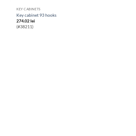
KEY CABINETS
key cabinet 93 hooks
274.02
lei
(#38211)