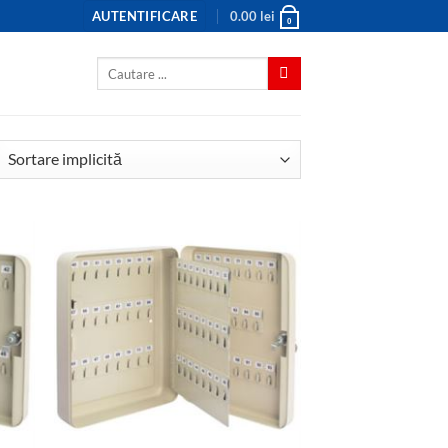
AUTENTIFICARE
0.00
lei
0
Caută
după: