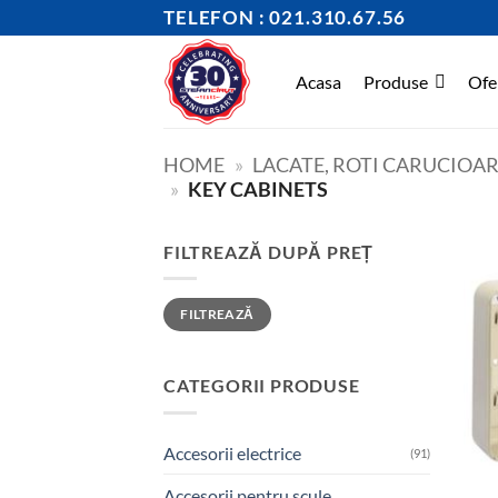
Skip
TELEFON : 021.310.67.56
to
content
Acasa
Produse
Ofe
HOME
»
LACATE, ROTI CARUCIOARE
»
KEY CABINETS
FILTREAZĂ DUPĂ PREȚ
Preț
Preț
FILTREAZĂ
minim
maxim
CATEGORII PRODUSE
Accesorii electrice
(91)
Accesorii pentru scule