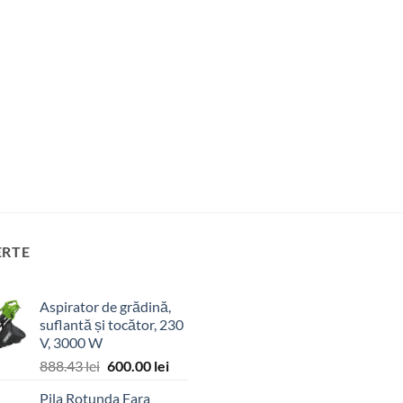
ERTE
Aspirator de grădină,
suflantă și tocător, 230
V, 3000 W
Prețul
Prețul
888.43
lei
600.00
lei
inițial
curent
Pila Rotunda Fara
a
este: