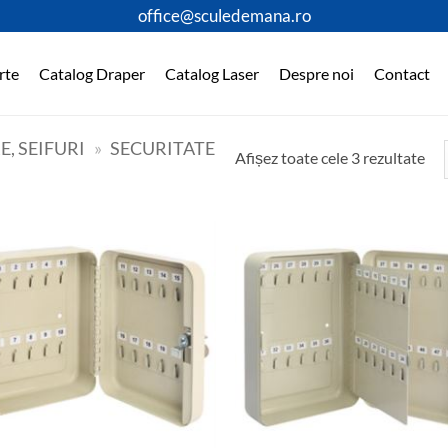
office@sculedemana.ro
rte
Catalog Draper
Catalog Laser
Despre noi
Contact
, SEIFURI
»
SECURITATE
Afișez toate cele 3 rezultate