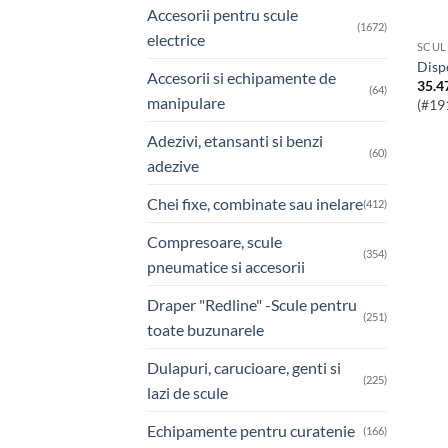
Accesorii pentru scule
(1672)
electrice
SCUL
Dis
Accesorii si echipamente de
35.4
(64)
manipulare
(#19
Adezivi, etansanti si benzi
(60)
adezive
Chei fixe, combinate sau inelare
(412)
Compresoare, scule
(354)
pneumatice si accesorii
Draper "Redline" -Scule pentru
(251)
toate buzunarele
Dulapuri, carucioare, genti si
(225)
lazi de scule
Echipamente pentru curatenie
(166)