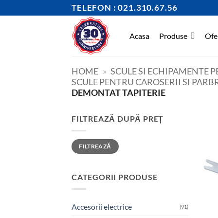
Skip
TELEFON : 021.310.67.56
to
content
Acasa
Produse
Ofe
HOME
»
SCULE SI ECHIPAMENTE 
SCULE PENTRU CAROSERII SI PARB
DEMONTAT TAPITERIE
FILTREAZĂ DUPĂ PREȚ
Preț
Preț
FILTREAZĂ
minim
maxim
CATEGORII PRODUSE
Accesorii electrice
(91)