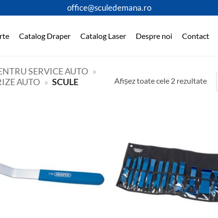
office@sculedemana.ro
rte
Catalog Draper
Catalog Laser
Despre noi
Contact
PENTRU SERVICE AUTO
»
Afișez toate cele 2 rezultate
RIZE AUTO
»
SCULE