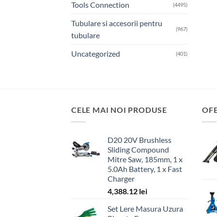
Tools Connection
(4495)
Tubulare si accesorii pentru
(967)
tubulare
Uncategorized
(401)
CELE MAI NOI PRODUSE
OF
D20 20V Brushless
Sliding Compound
Mitre Saw, 185mm, 1 x
5.0Ah Battery, 1 x Fast
Charger
4,388.12
lei
Set Lere Masura Uzura