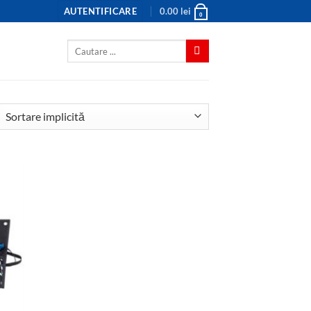
AUTENTIFICARE
0.00
lei
0
Caută
după: