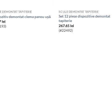
E DEMONTAT TAPITERIE
SCULE DEMONTAT TAPITERIE
Set 12 piese dispozitive demontat
pozitiv demontat clema panou ușă
tapiterie
7
lei
267.65
lei
193)
(#22492)