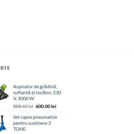
ERTE
Aspirator de grădină,
suflantă și tocător, 230
V, 3000 W
Prețul
Prețul
888.43
lei
600.00
lei
inițial
curent
Set capre pneumatice
a
este:
pentru sustinere 3
fost:
600.00 lei.
TONE
888.43 lei.