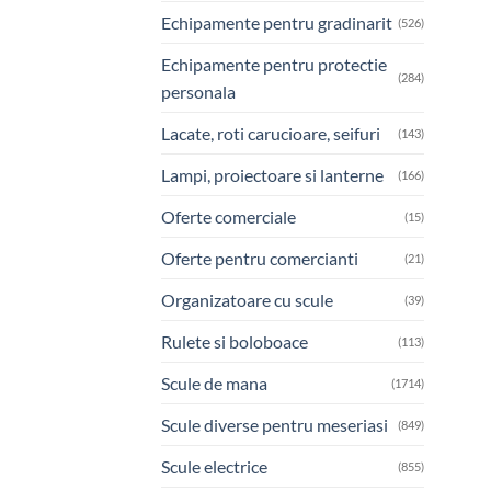
Echipamente pentru gradinarit
(526)
Echipamente pentru protectie
(284)
personala
Lacate, roti carucioare, seifuri
(143)
Lampi, proiectoare si lanterne
(166)
Oferte comerciale
(15)
Oferte pentru comercianti
(21)
Organizatoare cu scule
(39)
Rulete si boloboace
(113)
Scule de mana
(1714)
Scule diverse pentru meseriasi
(849)
Scule electrice
(855)