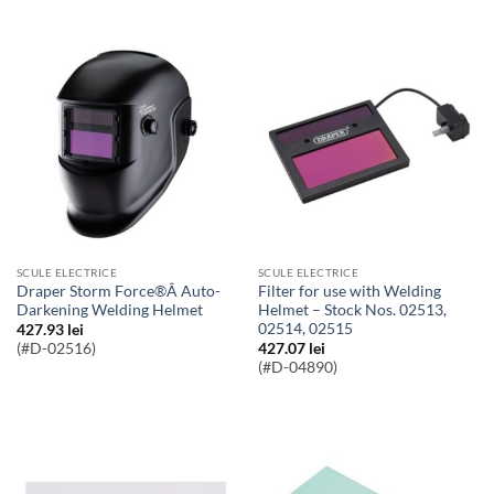
SCULE ELECTRICE
SCULE ELECTRICE
Draper Storm Force®Â Auto-
Filter for use with Welding
Darkening Welding Helmet
Helmet – Stock Nos. 02513,
02514, 02515
427.93
lei
(#D-02516)
427.07
lei
(#D-04890)