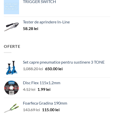
TRIGGER SWITCH
Tester de aprindere In-Line
58.28
lei
OFERTE
Set capre pneumatice pentru sustinere 3 TONE
Prețul
Prețul
1,088.20
lei
650.00
lei
inițial
curent
a
este:
Disc Flex 115x1.2mm
fost:
650.00 lei.
Prețul
Prețul
4.12
lei
1.99
lei
1,088.20 lei.
inițial
curent
a
este:
Foarfeca Gradina 190mm
fost:
1.99 lei.
Prețul
Prețul
143.69
lei
115.00
lei
4.12 lei.