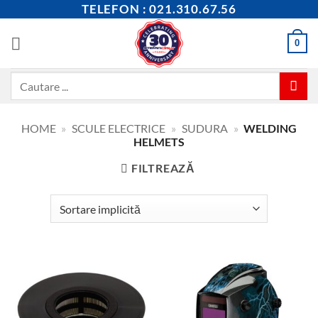
Skip
TELEFON : 021.310.67.56
to
content
0
Caută
după:
HOME
»
SCULE ELECTRICE
»
SUDURA
»
WELDING
HELMETS
FILTREAZĂ