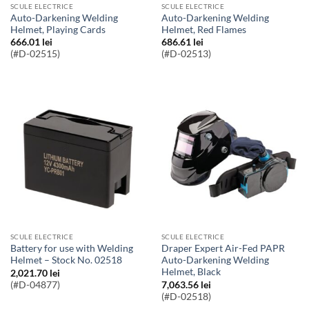
SCULE ELECTRICE
SCULE ELECTRICE
Auto-Darkening Welding
Auto-Darkening Welding
Helmet, Playing Cards
Helmet, Red Flames
666.01
lei
686.61
lei
(#D-02515)
(#D-02513)
SCULE ELECTRICE
SCULE ELECTRICE
Battery for use with Welding
Draper Expert Air-Fed PAPR
Helmet – Stock No. 02518
Auto-Darkening Welding
Helmet, Black
2,021.70
lei
(#D-04877)
7,063.56
lei
(#D-02518)