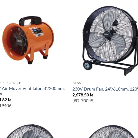
E ELECTRICE
FANS
230V Drum Fan, 24″/610mm, 12
W
2,678.50
lei
4.82
lei
(#D-70045)
19406)