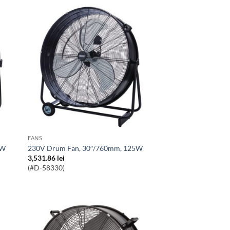
FANS
0W
230V Drum Fan, 30″/760mm, 125W
3,531.86
lei
(#D-58330)