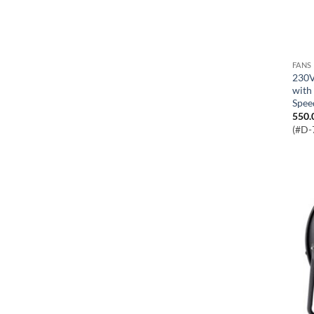
FANS
230V Oscillating Wall Mounted Fan
with
Spee
550.
(#D-