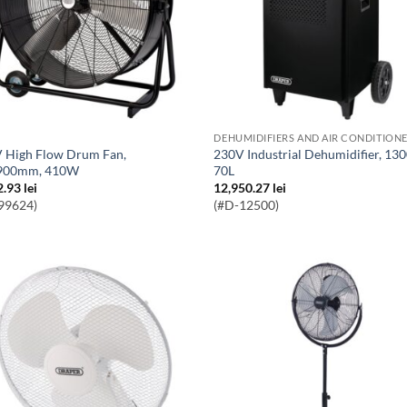
DEHUMIDIFIERS AND AIR CONDITION
230V Industrial Dehumidifier, 1300W,
/900mm, 410W
70L
2.93
lei
12,950.27
lei
99624)
(#D-12500)