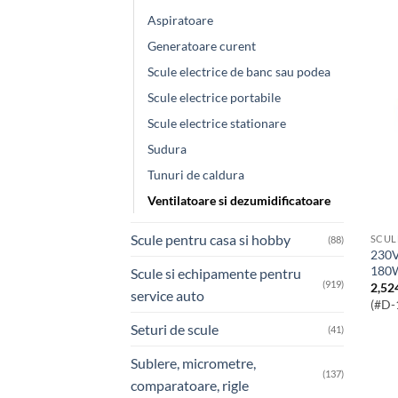
Aspiratoare
Generatoare curent
Scule electrice de banc sau podea
Scule electrice portabile
Scule electrice stationare
Sudura
Tunuri de caldura
Ventilatoare si dezumidificatoare
Scule pentru casa si hobby
SCUL
(88)
230V Air Mover Ventilator, 8″/200mm,
180
Scule si echipamente pentru
(919)
2,52
service auto
(#D-
Seturi de scule
(41)
Sublere, micrometre,
(137)
comparatoare, rigle