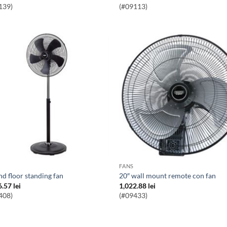
139)
(#09113)
FANS
ind floor standing fan
20″ wall mount remote con fan
6.57
lei
1,022.88
lei
408)
(#09433)