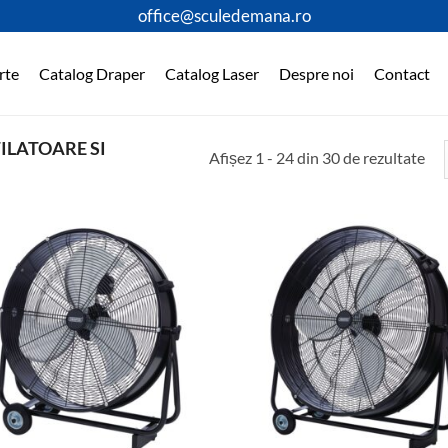
office@sculedemana.ro
rte
Catalog Draper
Catalog Laser
Despre noi
Contact
ILATOARE SI
Afișez 1 - 24 din 30 de rezultate