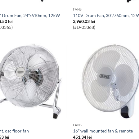
FANS
V Drum Fan, 24″/610mm, 125W
110V Drum Fan, 30″/760mm, 12
8.50
lei
3,960.03
lei
03365)
(#D-03368)
FANS
int. osc floor fan
16″ wall mounted fan & remote
63
lei
451.34
lei