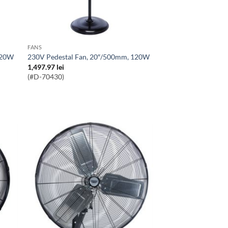
FANS
 120W
230V Pedestal Fan, 20″/500mm, 120W
1,497.97
lei
(#D-70430)