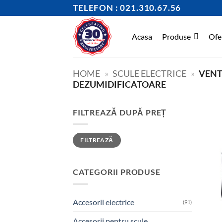
Skip
TELEFON : 021.310.67.56
to
content
Acasa
Produse
Ofe
HOME
»
SCULE ELECTRICE
»
VENT
DEZUMIDIFICATOARE
FILTREAZĂ DUPĂ PREȚ
Preț
Preț
FILTREAZĂ
minim
maxim
CATEGORII PRODUSE
Accesorii electrice
(91)
Accesorii pentru scule