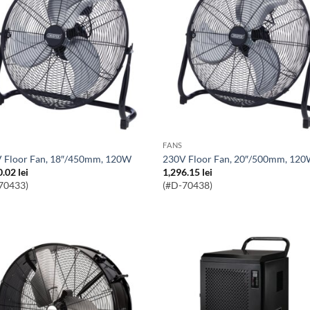
FANS
V Floor Fan, 18″/450mm, 120W
230V Floor Fan, 20″/500mm, 12
0.02
lei
1,296.15
lei
70433)
(#D-70438)