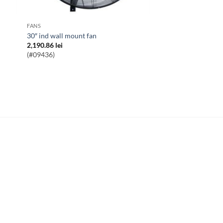
FANS
30″ ind wall mount fan
2,190.86
lei
(#09436)