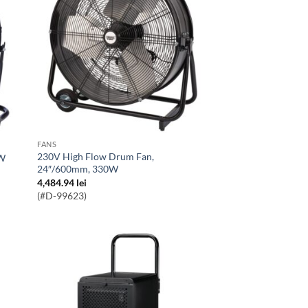
FANS
230V High Flow Drum Fan,
0W
24″/600mm, 330W
4,484.94
lei
(#D-99623)