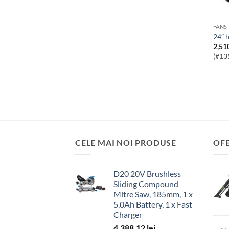
FANS
24″
2,51
(#13
CELE MAI NOI PRODUSE
OF
D20 20V Brushless
Sliding Compound
Mitre Saw, 185mm, 1 x
5.0Ah Battery, 1 x Fast
Charger
4,388.12
lei