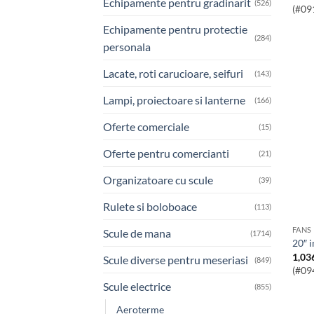
Echipamente pentru gradinarit
(526)
(#09
Echipamente pentru protectie
(284)
personala
Lacate, roti carucioare, seifuri
(143)
Lampi, proiectoare si lanterne
(166)
Oferte comerciale
(15)
Oferte pentru comercianti
(21)
Organizatoare cu scule
(39)
Rulete si boloboace
(113)
FANS
Scule de mana
(1714)
20″ 
1,03
Scule diverse pentru meseriasi
(849)
(#09
Scule electrice
(855)
Aeroterme