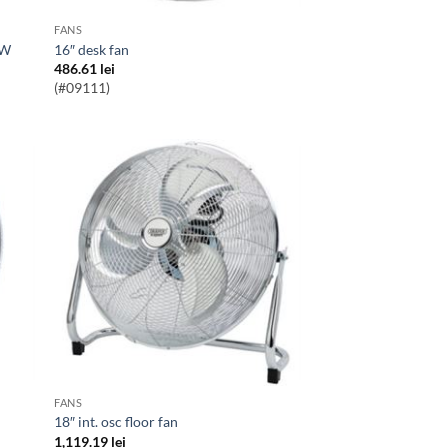
FANS
5W
16″ desk fan
486.61
lei
(#09111)
FANS
18″ int. osc floor fan
1,119.19
lei