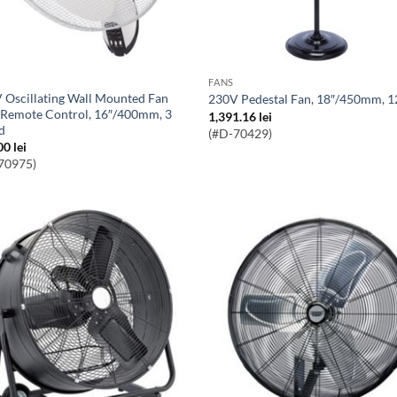
FANS
230V Pedestal Fan, 18″/450mm,
 Remote Control, 16″/400mm, 3
1,391.16
lei
d
(#D-70429)
00
lei
70975)