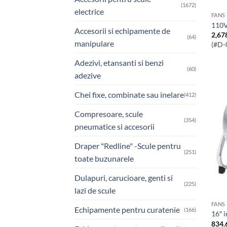
(1672)
electrice
FANS
110
Accesorii si echipamente de
2,67
(64)
manipulare
(#D-
Adezivi, etansanti si benzi
(60)
adezive
Chei fixe, combinate sau inelare
(412)
Compresoare, scule
(354)
pneumatice si accesorii
Draper "Redline" -Scule pentru
(251)
toate buzunarele
Dulapuri, carucioare, genti si
(225)
lazi de scule
FANS
Echipamente pentru curatenie
(166)
16″ 
834.