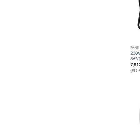
FANS
230V High Flow Drum Fan,
36″
7,81
(#D-