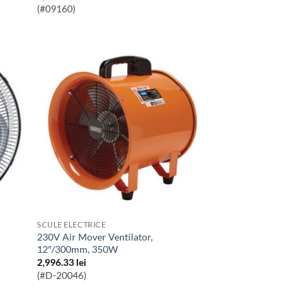
(#09160)
SCULE ELECTRICE
230V Air Mover Ventilator,
12″/300mm, 350W
2,996.33
lei
(#D-20046)