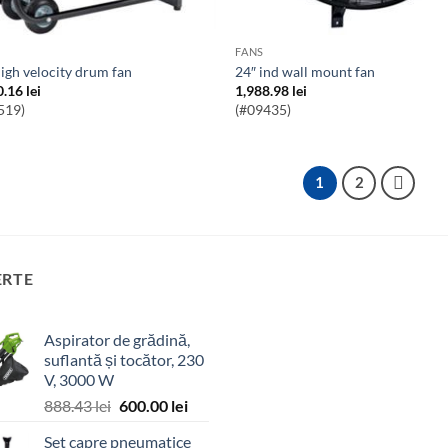
FANS
 high velocity drum fan
24″ ind wall mount fan
0.16
lei
1,988.98
lei
519)
(#09435)
1
2
ERTE
Aspirator de grădină,
suflantă și tocător, 230
V, 3000 W
Prețul
Prețul
888.43
lei
600.00
lei
inițial
curent
Set capre pneumatice
a
este: