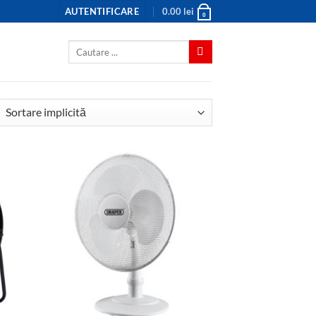
AUTENTIFICARE
0.00
lei
0
Caută
după: