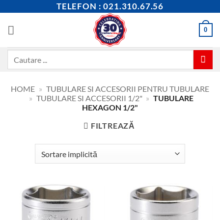
Skip
TELEFON : 021.310.67.56
to
content
0
Caută
după:
HOME
»
TUBULARE SI ACCESORII PENTRU TUBULARE
»
TUBULARE SI ACCESORII 1/2"
»
TUBULARE
HEXAGON 1/2"
FILTREAZĂ