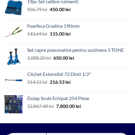
19pc Set calibre rulmenti
Prețul
Prețul
936.79
lei
450.00
lei
inițial
curent
a
este:
Foarfeca Gradina 190mm
fost:
450.00 lei.
Prețul
Prețul
143.69
lei
115.00
lei
936.79 lei.
inițial
curent
a
este:
Set capre pneumatice pentru sustinere 3 TONE
fost:
115.00 lei.
Prețul
Prețul
1,088.20
lei
650.00
lei
143.69 lei.
inițial
curent
a
este:
Clichet Extensibil 72 Dinti 1/2"
fost:
650.00 lei.
Prețul
Prețul
314.52
lei
216.53
lei
1,088.20 lei.
inițial
curent
a
este:
Dulap Scule Echipat 254 Piese
fost:
216.53 lei.
Prețul
Prețul
12,867.48
lei
7,800.00
lei
314.52 lei.
inițial
curent
a
este:
fost:
7,800.00 lei.
12,867.48 lei.