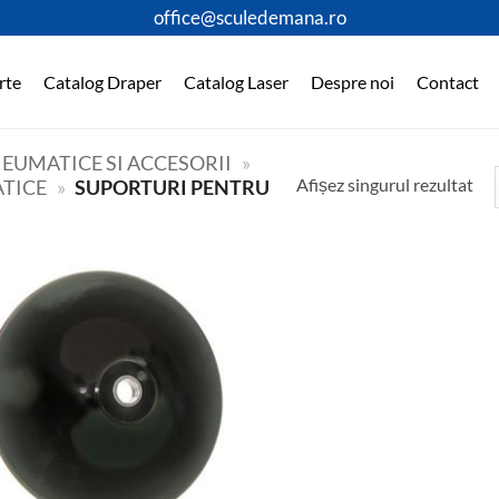
office@sculedemana.ro
rte
Catalog Draper
Catalog Laser
Despre noi
Contact
EUMATICE SI ACCESORII
»
Afișez singurul rezultat
ATICE
»
SUPORTURI PENTRU