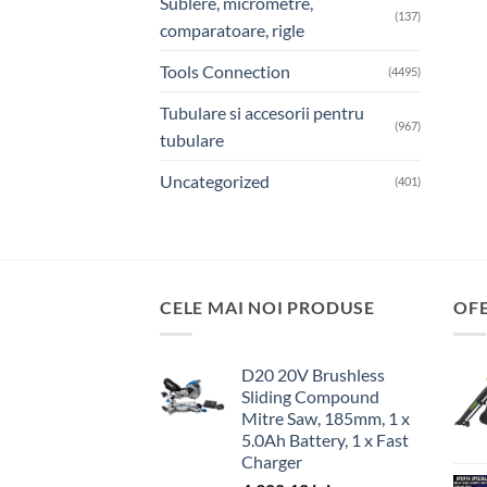
Sublere, micrometre,
(137)
comparatoare, rigle
Tools Connection
(4495)
Tubulare si accesorii pentru
(967)
tubulare
Uncategorized
(401)
CELE MAI NOI PRODUSE
OF
D20 20V Brushless
Sliding Compound
Mitre Saw, 185mm, 1 x
5.0Ah Battery, 1 x Fast
Charger