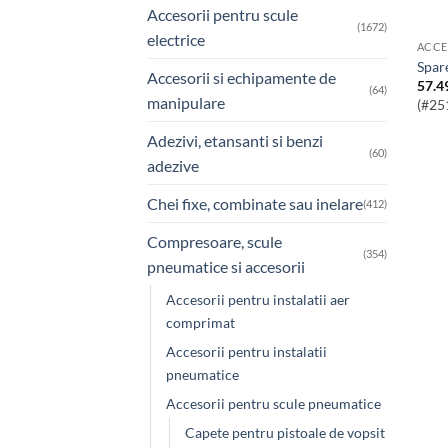
Accesorii pentru scule
(1672)
electrice
ACCE
spa
Accesorii si echipamente de
57.4
(64)
manipulare
(#25
Adezivi, etansanti si benzi
(60)
adezive
Chei fixe, combinate sau inelare
(412)
Compresoare, scule
(354)
pneumatice si accesorii
Accesorii pentru instalatii aer
comprimat
Accesorii pentru instalatii
pneumatice
Accesorii pentru scule pneumatice
Capete pentru pistoale de vopsit