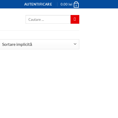
AUTENTIFICARE
0.00
lei
0
Caută
după: