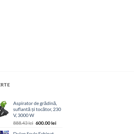
ERTE
Aspirator de grădină,
suflantă și tocător, 230
V, 3000 W
Prețul
Prețul
888.43
lei
600.00
lei
inițial
curent
Dulap Scule Echipat