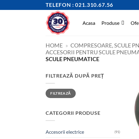
Skip
TELEFON : 021.310.67.56
to
content
Acasa
Produse
Ofe
HOME
»
COMPRESOARE, SCULE PN
ACCESORII PENTRU SCULE PNEUM
SCULE PNEUMATICE
FILTREAZĂ DUPĂ PREȚ
Preț
Preț
FILTREAZĂ
minim
maxim
CATEGORII PRODUSE
Accesorii electrice
(91)