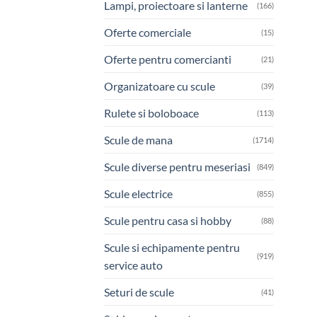
Lampi, proiectoare si lanterne
(166)
Oferte comerciale
(15)
Oferte pentru comercianti
(21)
Organizatoare cu scule
(39)
Rulete si boloboace
(113)
Scule de mana
(1714)
Scule diverse pentru meseriasi
(849)
Scule electrice
(855)
Scule pentru casa si hobby
(88)
Scule si echipamente pentru
(919)
service auto
Seturi de scule
(41)