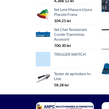
4,388.12
lei
Set Lere Masura Uzura
Placute Frana
104.21
lei
Set Chei Tensionare
Curele Transmisie,
Accesorii
700.30
lei
TRIGGER SWITCH
Tester de aprindere In-
Line
58.28
lei