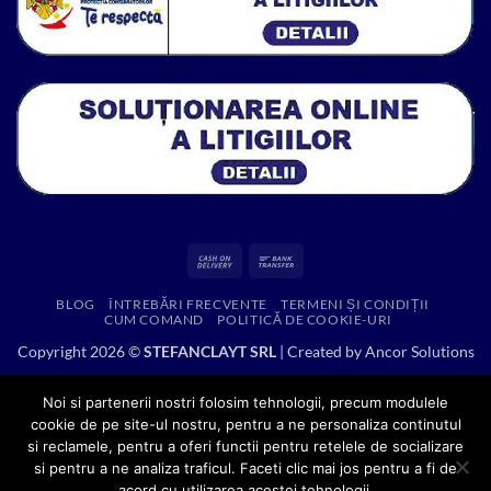
Cash
Bank
On
Transfer
BLOG
ÎNTREBĂRI FRECVENTE
TERMENI ȘI CONDIȚII
Delivery
CUM COMAND
POLITICĂ DE COOKIE-URI
Copyright 2026 ©
STEFANCLAYT SRL
| Created by
Ancor Solutions
Noi si partenerii nostri folosim tehnologii, precum modulele
cookie de pe site-ul nostru, pentru a ne personaliza continutul
si reclamele, pentru a oferi functii pentru retelele de socializare
si pentru a ne analiza traficul. Faceti clic mai jos pentru a fi de
acord cu utilizarea acestei tehnologii.