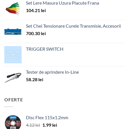
Set Lere Masura Uzura Placute Frana
104.21
lei
Set Chei Tensionare Curele Transmisie, Accesorii
700.30
lei
TRIGGER SWITCH
Tester de aprindere In-Line
58.28
lei
OFERTE
Disc Flex 115x1.2mm
Prețul
Prețul
4.12
lei
1.99
lei