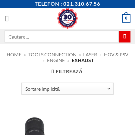
Skip
TELEFON : 021.310.67.56
to
content
0
Caută
după:
HOME
»
TOOLS CONNECTION
»
LASER
»
HGV & PSV
»
ENGINE
»
EXHAUST
FILTREAZĂ