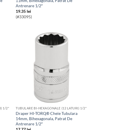
re
11mm, Bihexagonala, Patrat De
Antrenare 1/2″
19.35
lei
(#33095)
) 1/2"
TUBULARE BI-HEXAGONALE (12 LATURI) 1/2"
Draper HI-TORQ® Cheie Tubulara
14mm, Bihexagonala, Patrat De
Antrenare 1/2″
17.77
lei