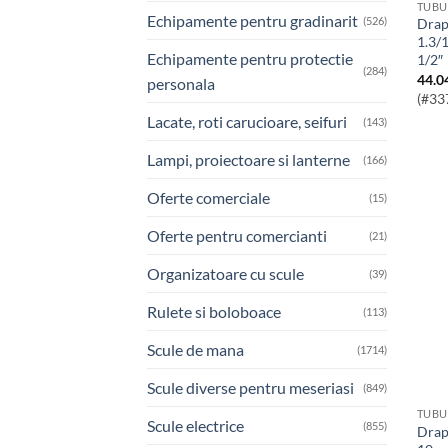
TUBU
Echipamente pentru gradinarit
(526)
Draper HI-TORQ® Cheie Tubulara
1.3/
Echipamente pentru protectie
1/2″
(284)
44.0
personala
(#33
Lacate, roti carucioare, seifuri
(143)
Lampi, proiectoare si lanterne
(166)
Oferte comerciale
(15)
Oferte pentru comercianti
(21)
Organizatoare cu scule
(39)
Rulete si boloboace
(113)
Scule de mana
(1714)
Scule diverse pentru meseriasi
(849)
TUBU
Scule electrice
(855)
Draper HI-TORQ® Cheie Tubulara