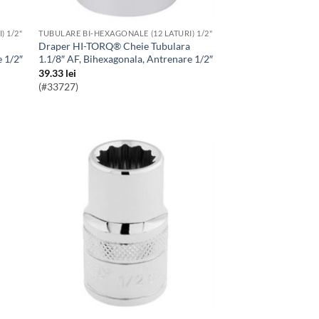
) 1/2"
TUBULARE BI-HEXAGONALE (12 LATURI) 1/2"
Draper HI-TORQ® Cheie Tubulara
e 1/2″
1.1/8″ AF, Bihexagonala, Antrenare 1/2″
39.33
lei
(#33727)