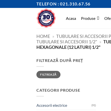
Skip
TELEFON : 021.310.67.56
to
content
Acasa
Produse
Ofe
HOME
»
TUBULARE SI ACCESORII
TUBULARE SI ACCESORII 1/2"
»
TUB
HEXAGONALE (12 LATURI) 1/2"
FILTREAZĂ DUPĂ PREȚ
Preț
Preț
FILTREAZĂ
minim
maxim
CATEGORII PRODUSE
Accesorii electrice
(91)