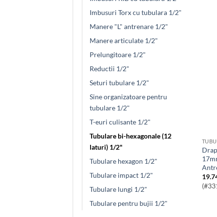
Imbusuri Torx cu tubulara 1/2"
Manere "L" antrenare 1/2"
Manere articulate 1/2"
Prelungitoare 1/2"
Reductii 1/2"
Seturi tubulare 1/2"
Sine organizatoare pentru
tubulare 1/2"
T-euri culisante 1/2"
Tubulare bi-hexagonale (12
TUBU
laturi) 1/2"
Draper HI-TORQ® Cheie Tubulara
17mm
Tubulare hexagon 1/2"
Antr
Tubulare impact 1/2"
19.7
(#33
Tubulare lungi 1/2"
Tubulare pentru bujii 1/2"