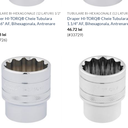
LARE BI-HEXAGONALE (12 LATURI) 1/2"
TUBULARE BI-HEXAGONALE (12 LATURI
Draper HI-TORQ® Cheie Tubulara
16″ AF, Bihexagonala, Antrenare
1.1/4″ AF, Bihexagonala, Antrenar
46.72
lei
3
lei
(#33729)
726)