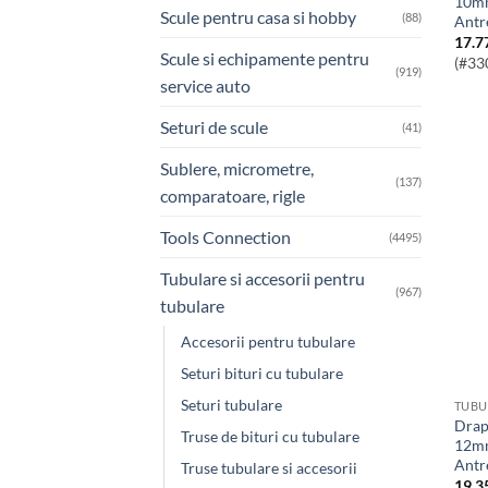
10mm
Scule pentru casa si hobby
(88)
Antr
17.7
Scule si echipamente pentru
(#33
(919)
service auto
Seturi de scule
(41)
Sublere, micrometre,
(137)
comparatoare, rigle
Tools Connection
(4495)
Tubulare si accesorii pentru
(967)
tubulare
Accesorii pentru tubulare
Seturi bituri cu tubulare
Seturi tubulare
TUBU
Draper HI-TORQ® Cheie Tubulara
Truse de bituri cu tubulare
12mm
Antr
Truse tubulare si accesorii
19.3