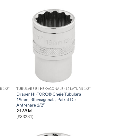
) 1/2"
TUBULARE BI-HEXAGONALE (12 LATURI) 1/2"
Draper HI-TORQ® Cheie Tubulara
19mm, Bihexagonala, Patrat De
Antrenare 1/2″
21.39
lei
(#33231)