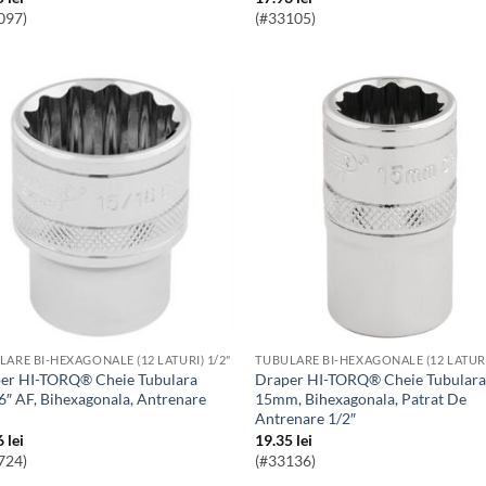
097)
(#33105)
LARE BI-HEXAGONALE (12 LATURI) 1/2"
TUBULARE BI-HEXAGONALE (12 LATURI
Draper HI-TORQ® Cheie Tubulara
6″ AF, Bihexagonala, Antrenare
15mm, Bihexagonala, Patrat De
Antrenare 1/2″
6
lei
19.35
lei
724)
(#33136)