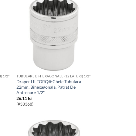
) 1/2"
TUBULARE BI-HEXAGONALE (12 LATURI) 1/2"
Draper HI-TORQ® Cheie Tubulara
22mm, Bihexagonala, Patrat De
Antrenare 1/2″
26.11
lei
(#33368)