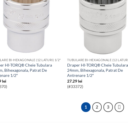
LARE BI-HEXAGONALE (12 LATURI) 1/2"
TUBULARE BI-HEXAGONALE (12 LATURI
Draper HI-TORQ® Cheie Tubulara
, Bihexagonala, Patrat De
24mm, Bihexagonala, Patrat De
enare 1/2″
Antrenare 1/2″
9
lei
27.29
lei
370)
(#33372)
1
2
3