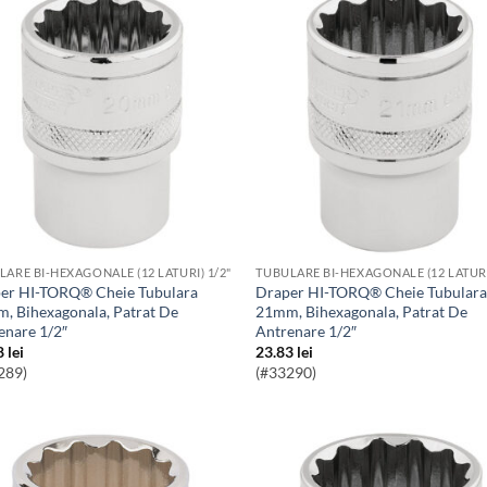
LARE BI-HEXAGONALE (12 LATURI) 1/2"
TUBULARE BI-HEXAGONALE (12 LATURI
Draper HI-TORQ® Cheie Tubulara
, Bihexagonala, Patrat De
21mm, Bihexagonala, Patrat De
enare 1/2″
Antrenare 1/2″
8
lei
23.83
lei
289)
(#33290)