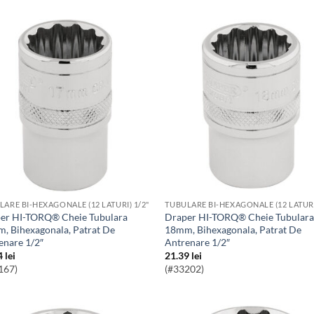
LARE BI-HEXAGONALE (12 LATURI) 1/2"
TUBULARE BI-HEXAGONALE (12 LATURI
Draper HI-TORQ® Cheie Tubulara
, Bihexagonala, Patrat De
18mm, Bihexagonala, Patrat De
enare 1/2″
Antrenare 1/2″
4
lei
21.39
lei
167)
(#33202)