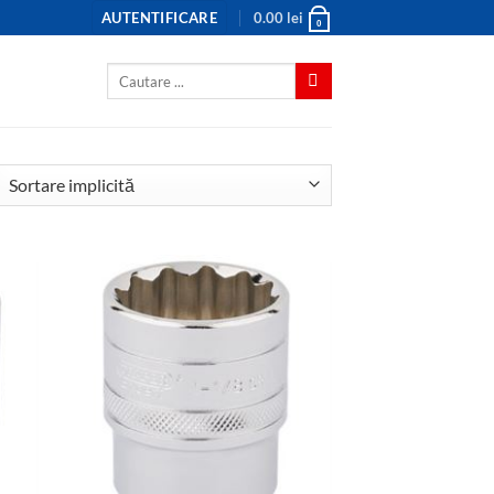
AUTENTIFICARE
0.00
lei
0
Caută
după: