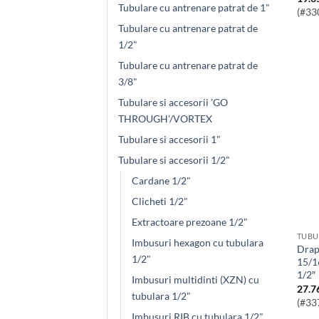
Tubulare cu antrenare patrat de 1"
(#33
Tubulare cu antrenare patrat de
1/2"
Tubulare cu antrenare patrat de
3/8"
Tubulare si accesorii 'GO
THROUGH'/VORTEX
Tubulare si accesorii 1"
Tubulare si accesorii 1/2"
Cardane 1/2"
Clicheti 1/2"
Extractoare prezoane 1/2"
TUBU
Imbusuri hexagon cu tubulara
Draper HI-TORQ® Cheie Tubulara
1/2"
15/1
1/2″
Imbusuri multidinti (XZN) cu
27.7
tubulara 1/2"
(#33
Imbusuri RIB cu tubulara 1/2"