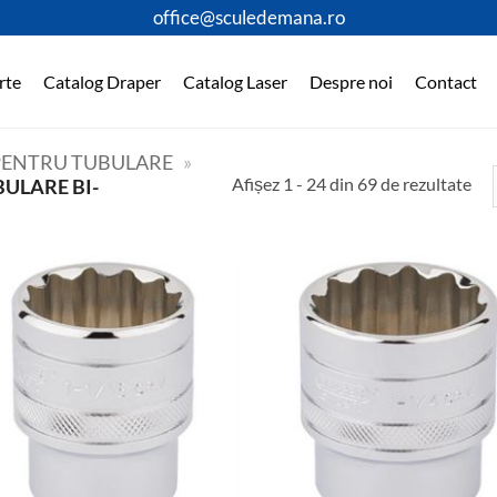
office@sculedemana.ro
rte
Catalog Draper
Catalog Laser
Despre noi
Contact
 PENTRU TUBULARE
»
Afișez 1 - 24 din 69 de rezultate
ULARE BI-