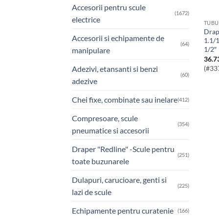
Accesorii pentru scule
(1672)
electrice
TUBU
Draper HI-TORQ® Cheie Tubulara
Accesorii si echipamente de
1.1/
(64)
1/2″
manipulare
36.7
(#33
Adezivi, etansanti si benzi
(60)
adezive
Chei fixe, combinate sau inelare
(412)
Compresoare, scule
(354)
pneumatice si accesorii
Draper "Redline" -Scule pentru
(251)
toate buzunarele
Dulapuri, carucioare, genti si
(225)
lazi de scule
Echipamente pentru curatenie
(166)