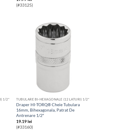
(#33125)
) 1/2"
TUBULARE BI-HEXAGONALE (12 LATURI) 1/2"
Draper HI-TORQ® Cheie Tubulara
16mm, Bihexagonala, Patrat De
Antrenare 1/2″
19.19
lei
(#33160)