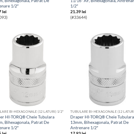
, Bihexagonala, Patrat De
11/16″ AF, Bihexagonala, Antrena
enare 1/2″
1/2″
7
lei
21.39
lei
093)
(#33644)
LARE BI-HEXAGONALE (12 LATURI) 1/2"
TUBULARE BI-HEXAGONALE (12 LATURI
Draper HI-TORQ® Cheie Tubulara
, Bihexagonala, Patrat De
13mm, Bihexagonala, Patrat De
enare 1/2″
Antrenare 1/2″
5
lei
17.93
lei