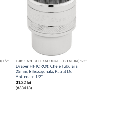
) 1/2"
TUBULARE BI-HEXAGONALE (12 LATURI) 1/2"
Draper HI-TORQ® Cheie Tubulara
25mm, Bihexagonala, Patrat De
Antrenare 1/2″
31.22
lei
(#33418)