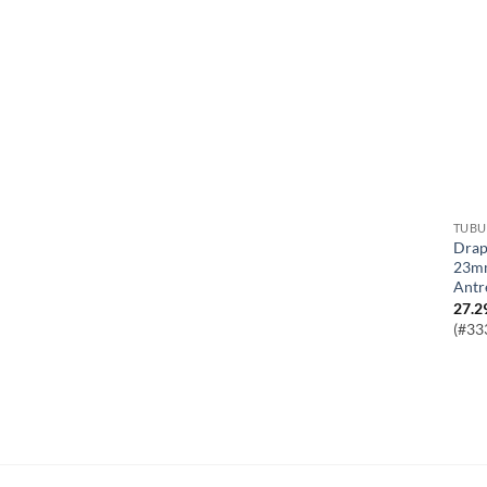
TUBU
Draper HI-TORQ® Cheie Tubulara
23mm
Antr
27.2
(#33