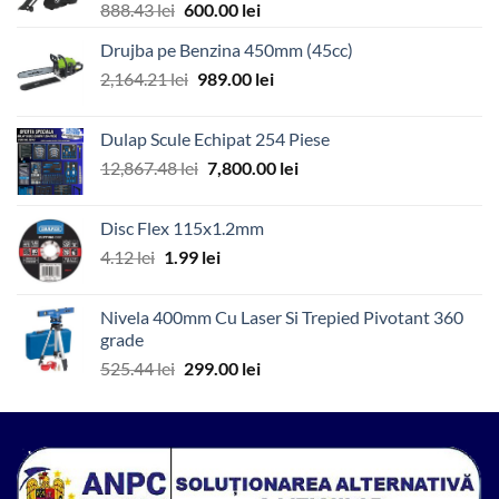
Prețul
Prețul
888.43
lei
600.00
lei
inițial
curent
Drujba pe Benzina 450mm (45cc)
a
este:
Prețul
Prețul
2,164.21
lei
fost:
989.00
lei
600.00 lei.
inițial
curent
888.43 lei.
a
este:
Dulap Scule Echipat 254 Piese
fost:
989.00 lei.
Prețul
Prețul
12,867.48
lei
7,800.00
lei
2,164.21 lei.
inițial
curent
a
este:
Disc Flex 115x1.2mm
fost:
7,800.00 lei.
Prețul
Prețul
4.12
lei
1.99
lei
12,867.48 lei.
inițial
curent
a
este:
Nivela 400mm Cu Laser Si Trepied Pivotant 360
fost:
1.99 lei.
grade
4.12 lei.
Prețul
Prețul
525.44
lei
299.00
lei
inițial
curent
a
este:
fost:
299.00 lei.
525.44 lei.