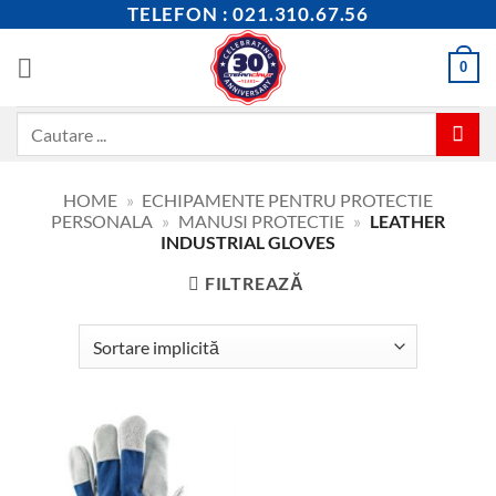
Skip
TELEFON : 021.310.67.56
to
content
0
Caută
după:
HOME
»
ECHIPAMENTE PENTRU PROTECTIE
PERSONALA
»
MANUSI PROTECTIE
»
LEATHER
INDUSTRIAL GLOVES
FILTREAZĂ