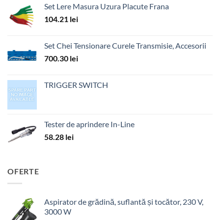
Set Lere Masura Uzura Placute Frana
104.21
lei
Set Chei Tensionare Curele Transmisie, Accesorii
700.30
lei
TRIGGER SWITCH
Tester de aprindere In-Line
58.28
lei
OFERTE
Aspirator de grădină, suflantă și tocător, 230 V,
3000 W