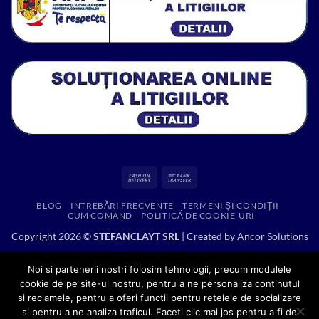
Cash
Bank
On
Transfer
BLOG
ÎNTREBĂRI FRECVENTE
TERMENI ȘI CONDIȚII
Delivery
CUM COMAND
POLITICĂ DE COOKIE-URI
Copyright 2026 ©
STEFANCLAYT SRL
| Created by
Ancor Solutions
Noi si partenerii nostri folosim tehnologii, precum modulele
cookie de pe site-ul nostru, pentru a ne personaliza continutul
si reclamele, pentru a oferi functii pentru retelele de socializare
si pentru a ne analiza traficul. Faceti clic mai jos pentru a fi de