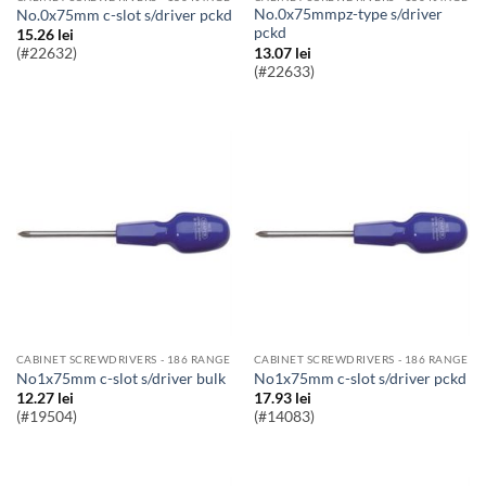
no.0x75mmpz-type s/driver
no.0x75mm c-slot s/driver pckd
pckd
15.26
lei
13.07
lei
(#22632)
(#22633)
CABINET SCREWDRIVERS - 186 RANGE
CABINET SCREWDRIVERS - 186 RANGE
no1x75mm c-slot s/driver bulk
no1x75mm c-slot s/driver pckd
12.27
lei
17.93
lei
(#19504)
(#14083)