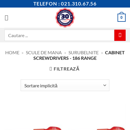
Skip
TELEFON : 021.310.67.56
to
content
0
Caută
după:
HOME
»
SCULE DE MANA
»
SURUBELNITE
»
CABINET
SCREWDRIVERS - 186 RANGE
FILTREAZĂ