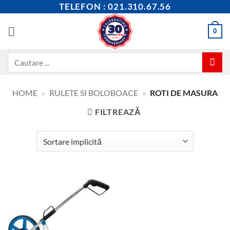
Skip
TELEFON : 021.310.67.56
to
content
0
Caută
după:
HOME
»
RULETE SI BOLOBOACE
»
ROTI DE MASURA
FILTREAZĂ