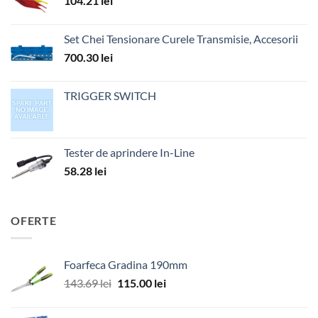
104.21
lei
Set Chei Tensionare Curele Transmisie, Accesorii
700.30
lei
TRIGGER SWITCH
Tester de aprindere In-Line
58.28
lei
OFERTE
Foarfeca Gradina 190mm
Prețul
Prețul
143.69
lei
115.00
lei
inițial
curent
a
este: