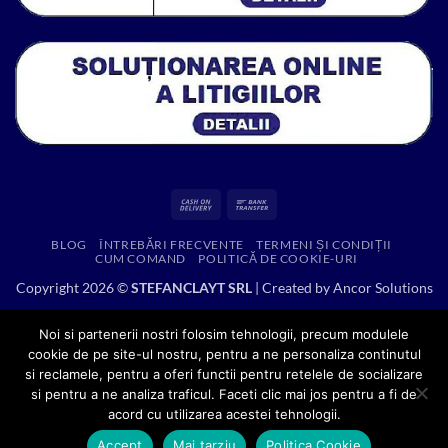
Cash
Bank
On
Transfer
BLOG
ÎNTREBĂRI FRECVENTE
TERMENI ȘI CONDIȚII
Delivery
CUM COMAND
POLITICĂ DE COOKIE-URI
Copyright 2026 ©
STEFANCLAYT SRL
| Created by
Ancor Solutions
Noi si partenerii nostri folosim tehnologii, precum modulele
cookie de pe site-ul nostru, pentru a ne personaliza continutul
si reclamele, pentru a oferi functii pentru retelele de socializare
si pentru a ne analiza traficul. Faceti clic mai jos pentru a fi de
acord cu utilizarea acestei tehnologii.
Accept
Mai tarziu
Politica Cookie