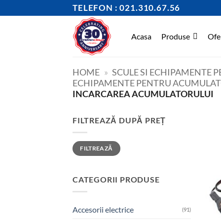
Skip
TELEFON : 021.310.67.56
to
content
Acasa
Produse
Ofe
HOME
»
SCULE SI ECHIPAMENTE 
ECHIPAMENTE PENTRU ACUMULAT
INCARCAREA ACUMULATORULUI
FILTREAZĂ DUPĂ PREȚ
Preț
Preț
FILTREAZĂ
minim
maxim
CATEGORII PRODUSE
Accesorii electrice
(91)