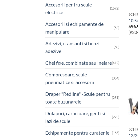
Accesorii pentru scule
(1672)
electrice
ECHI
10.
Accesorii si echipamente de
596.
(64)
manipulare
(#20
Adezivi, etansanti si benzi
(60)
adezive
Chei fixe, combinate sau inelare
(412)
Compresoare, scule
(354)
pneumatice si accesorii
Draper "Redline" -Scule pentru
(251)
toate buzunarele
Dulapuri, carucioare, genti si
(225)
lazi de scule
ECHI
Echipamente pentru curatenie
(166)
12/