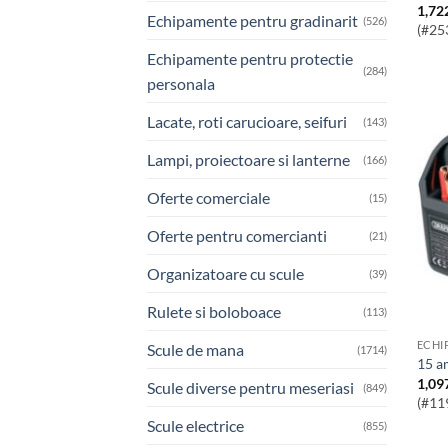
1,72
Echipamente pentru gradinarit
(526)
(#25
Echipamente pentru protectie
(284)
personala
Lacate, roti carucioare, seifuri
(143)
Lampi, proiectoare si lanterne
(166)
Oferte comerciale
(15)
Oferte pentru comercianti
(21)
Organizatoare cu scule
(39)
Rulete si boloboace
(113)
ECHI
Scule de mana
(1714)
15 
1,09
Scule diverse pentru meseriasi
(849)
(#11
Scule electrice
(855)