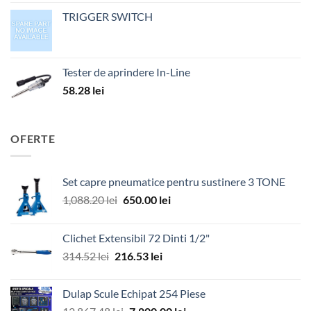
TRIGGER SWITCH
Tester de aprindere In-Line
58.28
lei
OFERTE
Set capre pneumatice pentru sustinere 3 TONE
Prețul
Prețul
1,088.20
lei
650.00
lei
inițial
curent
a
este:
Clichet Extensibil 72 Dinti 1/2"
fost:
650.00 lei.
Prețul
Prețul
314.52
lei
216.53
lei
1,088.20 lei.
inițial
curent
a
este:
Dulap Scule Echipat 254 Piese
fost:
216.53 lei.
Prețul
Prețul