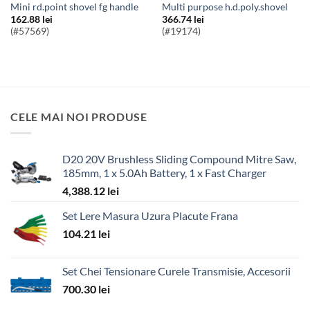
mini rd.point shovel fg handle
multi purpose h.d.poly.shovel
162.88
lei
366.74
lei
(#57569)
(#19174)
CELE MAI NOI PRODUSE
D20 20V Brushless Sliding Compound Mitre Saw,
185mm, 1 x 5.0Ah Battery, 1 x Fast Charger
4,388.12
lei
Set Lere Masura Uzura Placute Frana
104.21
lei
Set Chei Tensionare Curele Transmisie, Accesorii
700.30
lei