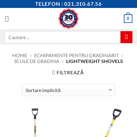
Skip
TELEFON : 021.310.67.56
to
content
0
Caută
după:
HOME
»
ECHIPAMENTE PENTRU GRADINARIT
»
SCULE DE GRADINA
»
LIGHTWEIGHT SHOVELS
FILTREAZĂ