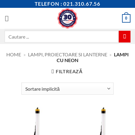
Skip
TELEFON : 021.310.67.56
to
content
0
Caută
după:
HOME
»
LAMPI, PROIECTOARE SI LANTERNE
»
LAMPI
CU NEON
FILTREAZĂ