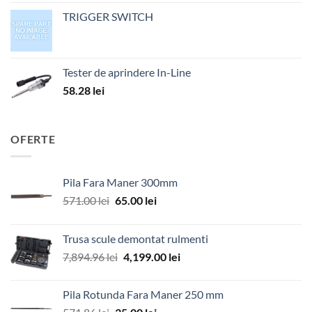
TRIGGER SWITCH
Tester de aprindere In-Line
58.28
lei
OFERTE
Pila Fara Maner 300mm
Prețul
Prețul
571.00
lei
65.00
lei
inițial
curent
a
este:
Trusa scule demontat rulmenti
fost:
65.00 lei.
Prețul
Prețul
7,894.96
lei
4,199.00
lei
571.00 lei.
inițial
curent
a
este:
Pila Rotunda Fara Maner 250 mm
fost:
4,199.00 lei.
Prețul
Prețul