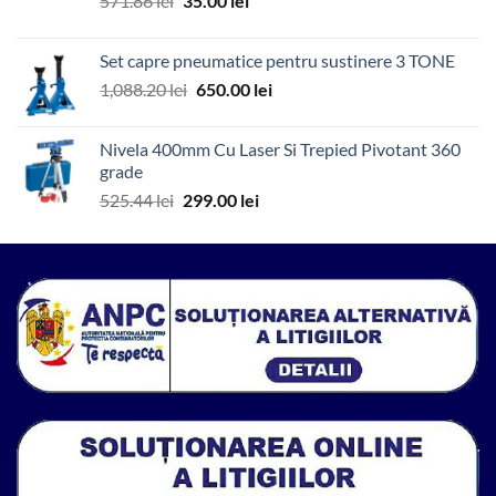
571.86
lei
35.00
lei
7,894.96 lei.
inițial
curent
a
este:
Set capre pneumatice pentru sustinere 3 TONE
fost:
35.00 lei.
Prețul
Prețul
1,088.20
lei
650.00
lei
571.86 lei.
inițial
curent
a
este:
Nivela 400mm Cu Laser Si Trepied Pivotant 360
fost:
650.00 lei.
grade
1,088.20 lei.
Prețul
Prețul
525.44
lei
299.00
lei
inițial
curent
a
este:
fost:
299.00 lei.
525.44 lei.