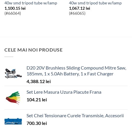
40w smd tripod tube w/lamp
40w smd tripod tube w/lamp
1,100.15
lei
1,067.12
lei
(#66064)
(#66065)
CELE MAI NOI PRODUSE
D20 20V Brushless Sliding Compound Mitre Saw,
185mm, 1 x 5.0Ah Battery, 1 x Fast Charger
4,388.12
lei
Set Lere Masura Uzura Placute Frana
104.21
lei
Set Chei Tensionare Curele Transmisie, Accesorii
700.30
lei