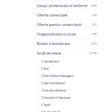
Lampi, proiectoare si lanterne
(166)
Oferte comerciale
(15)
Oferte pentru comercianti
(21)
Organizatoare cu scule
(39)
Rulete si boloboace
(113)
Scule de mana
(1714)
Capsatoare
Chei
Chei Imbus Hexagon
Chei instalatori
Ciocane diverse
Ciocane si baroase
Clesti
Clesti nituit