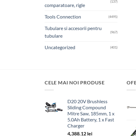
(137)
comparatoare, rigle
Tools Connection
(4495)
Tubulare si accesorii pentru
(967)
tubulare
Uncategorized
(401)
CELE MAI NOI PRODUSE
OF
D20 20V Brushless
Sliding Compound
Mitre Saw, 185mm, 1 x
5.0Ah Battery, 1 x Fast
Charger
4,388.12
lei