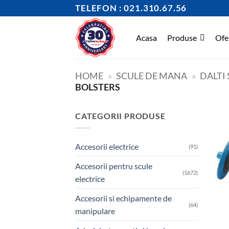
Skip
TELEFON : 021.310.67.56
to
content
Acasa
Produse
Ofe
HOME
»
SCULE DE MANA
»
DALTI
BOLSTERS
CATEGORII PRODUSE
Accesorii electrice
(91)
Accesorii pentru scule
(1672)
electrice
Accesorii si echipamente de
(64)
manipulare