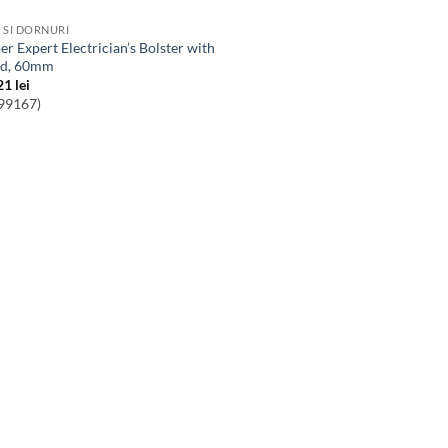
I SI DORNURI
d, 60mm
21
lei
99167)