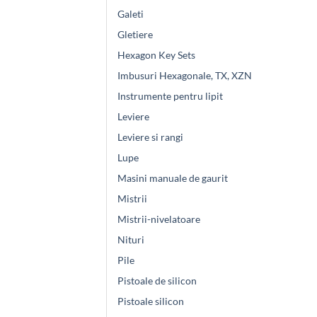
Galeti
Gletiere
Hexagon Key Sets
Imbusuri Hexagonale, TX, XZN
Instrumente pentru lipit
Leviere
Leviere si rangi
Lupe
Masini manuale de gaurit
Mistrii
Mistrii-nivelatoare
Nituri
Pile
Pistoale de silicon
Pistoale silicon