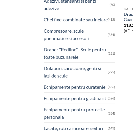
Adezivi, etansanti si benzi
(60)
adezive
DALT
Draper Expert Electrician’s Bolster with
Chei fixe, combinate sau inelare
Guar
(412)
118.
Compresoare, scule
(#D-
(354)
pneumatice si accesorii
Draper "Redline" -Scule pentru
(251)
toate buzunarele
Dulapuri, carucioare, genti si
(225)
lazi de scule
Echipamente pentru curatenie
(166)
Echipamente pentru gradinarit
(526)
Echipamente pentru protectie
(284)
personala
Lacate, roti carucioare, seifuri
(143)