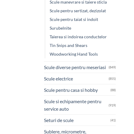
Scule manevrare si taiere sticla
Scule pentru sertizat, dezizolat
Scule pentru taiat si indoit
Surubelnite
Taierea si indoirea conductelor
Tin Snips and Shears
Woodworking Hand Tools
Scule diverse pentru meseriasi
(849)
Scule electrice
(855)
Scule pentru casa si hobby
(88)
Scule si echipamente pentru
(919)
service auto
Seturi de scule
(41)
Sublere, micrometre,