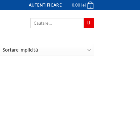
AUTENTIFICARE
0.00
lei
0
Caută
după: