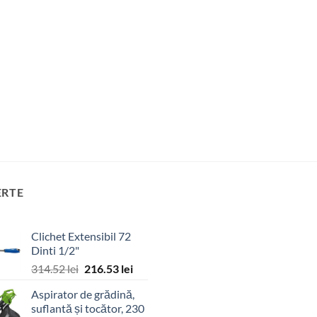
ERTE
Clichet Extensibil 72
Dinti 1/2"
Prețul
Prețul
314.52
lei
216.53
lei
inițial
curent
Aspirator de grădină,
a
este:
suflantă și tocător, 230
fost:
216.53 lei.