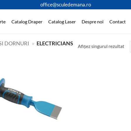
office@sculedemana.ro
rte
Catalog Draper
Catalog Laser
Despre noi
Contact
 SI DORNURI
»
ELECTRICIANS
Afișez singurul rezultat