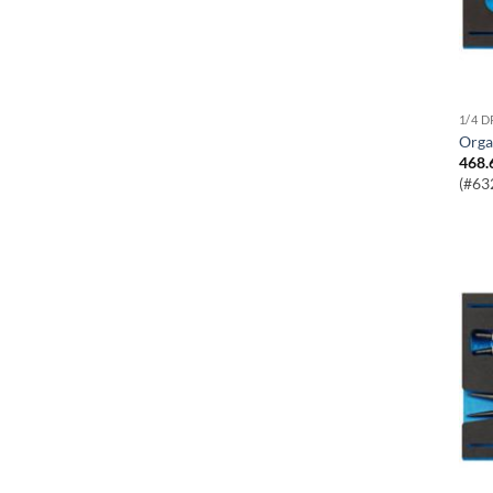
1/4 
Org
468.
(#63