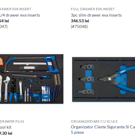
DRAWER EVA INSERT
FULL DRAWER EVA INSERT
 1/4 drawer eva inserts
3pc slim drawer eva inserts
64
lei
346.53
lei
047)
(#75048)
 DRAWER PLUS
ORGANIZATOARE CU SCULE
Organizator Cleste Sigurante Si Capete
tool kit
5 piese
9.30
lei