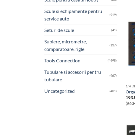
Scule si echipamente pentru
(919)
service auto
Seturi de scule
(41)
Sublere, micrometre,
(137)
comparatoare, rigle
Tools Connection
(4495)
Tubulare si accesorii pentru
(967)
tubulare
1/4 
Uncategorized
(401)
Org
193.
(#63