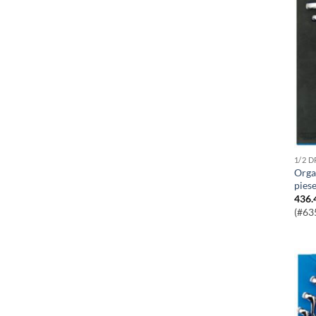
1/2 
Organizator Cu Chei Combinate 12
pies
436.
(#63