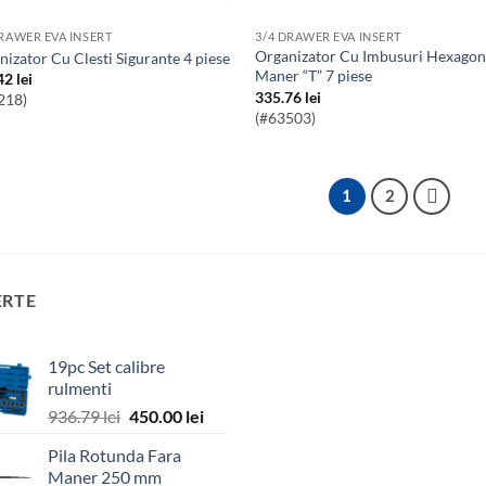
DRAWER EVA INSERT
3/4 DRAWER EVA INSERT
Organizator Cu Imbusuri Hexagon Cu
anizator Cu Clesti Sigurante 4 piese
Maner “T” 7 piese
42
lei
335.76
lei
218)
(#63503)
1
2
ERTE
19pc Set calibre
rulmenti
Prețul
Prețul
936.79
lei
450.00
lei
inițial
curent
Pila Rotunda Fara
a
este:
Maner 250 mm
fost:
450.00 lei.