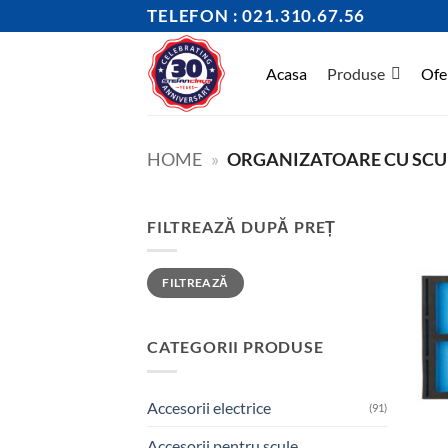
Skip
TELEFON : 021.310.67.56
to
content
Acasa
Produse
Ofe
HOME
»
ORGANIZATOARE CU SCU
FILTREAZĂ DUPĂ PREȚ
Preț
Preț
FILTREAZĂ
minim
maxim
CATEGORII PRODUSE
Accesorii electrice
(91)
Accesorii pentru scule