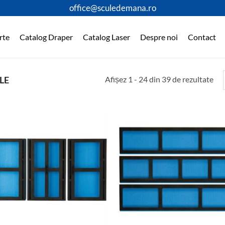
office@sculedemana.ro
rte
Catalog Draper
Catalog Laser
Despre noi
Contact
Afișez 1 - 24 din 39 de rezultate
LE