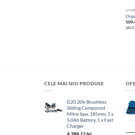
1/4 
Org
509.
(#63
CELE MAI NOI PRODUSE
OF
D20 20V Brushless
Sliding Compound
Mitre Saw, 185mm, 1 x
5.0Ah Battery, 1 x Fast
Charger
4,388.12
lei