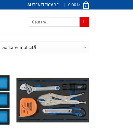
AUTENTIFICARE
0.00
lei
0
Caută
după: