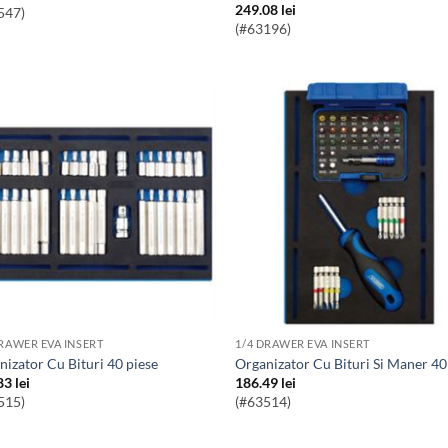
249.08
lei
547)
(#63196)
DRAWER EVA INSERT
1/4 DRAWER EVA INSERT
anizator Cu Bituri 40 piese
Organizator Cu Bituri Si Maner 40
83
lei
186.49
lei
515)
(#63514)