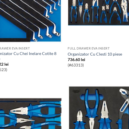
DRAWER EVA INSERT
FULL DRAWER EVA INSERT
Organizator Cu Clesti 10 piese
e
736.60
lei
22
lei
(#63313)
523)