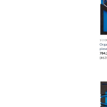
1/2 
Organizator Cu Chei Inelare Cotite 8
pies
784.
(#63