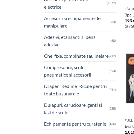
(1672)
electrice
1/4 
3pc
Accesorii si echipamente de
193.
(64)
manipulare
(#75
Adezivi, etansanti si benzi
(60)
adezive
Chei fixe, combinate sau inelare
(412)
Compresoare, scule
(354)
pneumatice si accesorii
Draper "Redline" -Scule pentru
(251)
toate buzunarele
Dulapuri, carucioare, genti si
(225)
lazi de scule
FULL
Echipamente pentru curatenie
(166)
Eva 
1,01