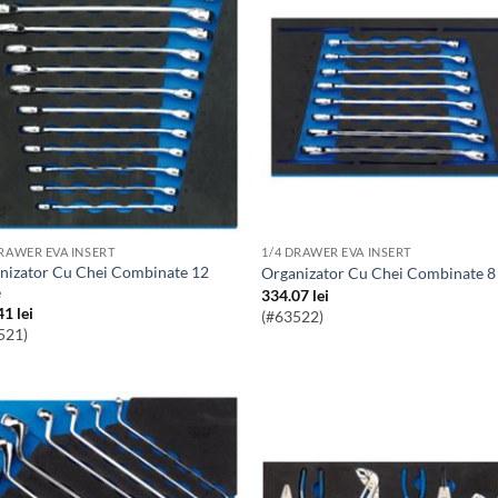
DRAWER EVA INSERT
1/4 DRAWER EVA INSERT
Organizator Cu Chei Combinate 8
e
334.07
lei
41
lei
(#63522)
521)