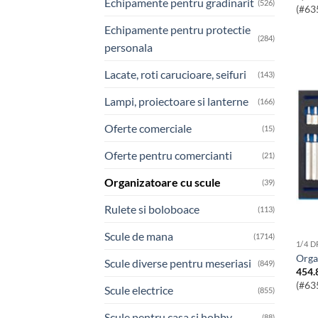
Echipamente pentru gradinarit
(526)
(#63
Echipamente pentru protectie
(284)
personala
Lacate, roti carucioare, seifuri
(143)
Lampi, proiectoare si lanterne
(166)
Oferte comerciale
(15)
Oferte pentru comercianti
(21)
Organizatoare cu scule
(39)
Rulete si boloboace
(113)
Scule de mana
(1714)
1/4 
Org
Scule diverse pentru meseriasi
(849)
454.
(#63
Scule electrice
(855)
Scule pentru casa si hobby
(88)