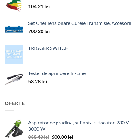
104.21
lei
Set Chei Tensionare Curele Transmisie, Accesorii
700.30
lei
TRIGGER SWITCH
Tester de aprindere In-Line
58.28
lei
OFERTE
Aspirator de grădină, suflantă și tocător, 230 V,
3000 W
Prețul
Prețul
888.43
lei
600.00
lei