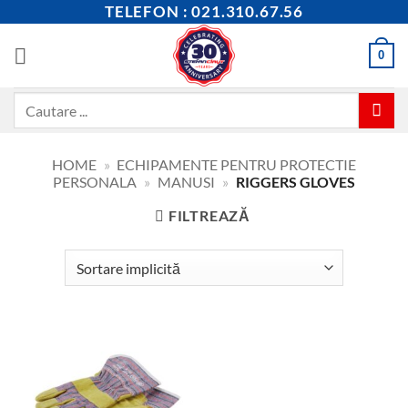
Skip
TELEFON : 021.310.67.56
to
content
0
Caută
după:
HOME
»
ECHIPAMENTE PENTRU PROTECTIE
PERSONALA
»
MANUSI
»
RIGGERS GLOVES
FILTREAZĂ