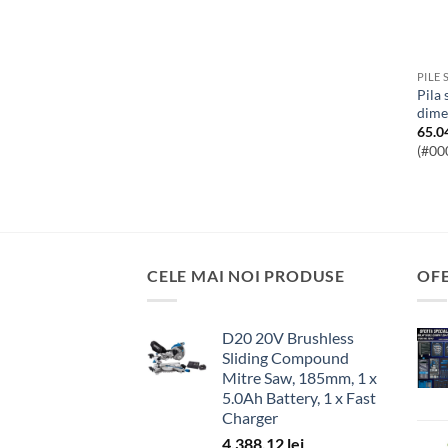
PILE 
Pila semirotunda cu maner de
dime
65.0
(#00
CELE MAI NOI PRODUSE
OF
D20 20V Brushless
Sliding Compound
Mitre Saw, 185mm, 1 x
5.0Ah Battery, 1 x Fast
Charger
4,388.12
lei