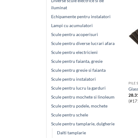
Diverse scule electrice si de
iluminat
Echipamente pentru instalatori
Lampi cu acumulatori
Scule pentru acoperisuri
Scule pentru diverse lucrari afara
Scule pentru electricieni
Scule pentru faianta, gresie
Scule pentru gresie si faianta
Scule pentru instalatori
PILE 
Scule pentru lucru la garduri
Gla
28.3
Scule pentru mochete si linoleum
(#17
Scule pentru podele, mochete
Scule pentru schele
Scule pentru tamplarie, dulgherie
Dalti tamplarie