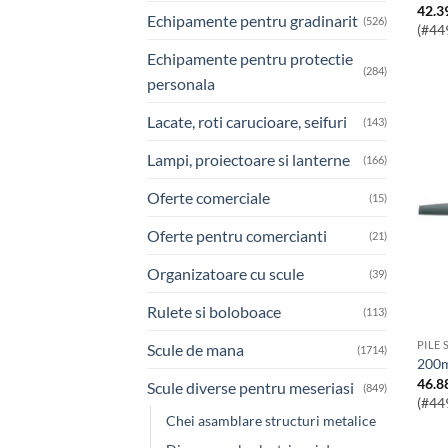
42.3
Echipamente pentru gradinarit
(526)
(#44
Echipamente pentru protectie
(284)
personala
Lacate, roti carucioare, seifuri
(143)
Lampi, proiectoare si lanterne
(166)
Oferte comerciale
(15)
Oferte pentru comercianti
(21)
Organizatoare cu scule
(39)
Rulete si boloboace
(113)
PILE 
Scule de mana
(1714)
200
46.8
Scule diverse pentru meseriasi
(849)
(#44
Chei asamblare structuri metalice