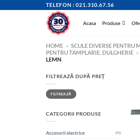
Skip
TELEFON : 021.310.67.56
to
content
Acasa
Produse
Ofe
HOME
»
SCULE DIVERSE PENTRU M
PENTRU TAMPLARIE, DULGHERIE
»
LEMN
FILTREAZĂ DUPĂ PREȚ
Preț
Preț
FILTREAZĂ
minim
maxim
CATEGORII PRODUSE
Accesorii electrice
(91)