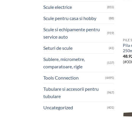
Scule electrice
(855)
Scule pentru casa si hobby
(88)
Scule si echipamente pentru
(919)
service auto
PILE 
Pila rotunda cu maner de dimensiune
Seturi de scule
(41)
250
48.9
Sublere, micrometre,
(#00
(137)
comparatoare, rigle
Tools Connection
(4495)
Tubulare si accesorii pentru
(967)
tubulare
Uncategorized
(401)