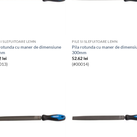
SI SLEFUITOARE LEMN
PILE SI SLEFUITOARE LEMN
Pila rotunda cu maner de dimensiune
mm
300mm
2
lei
52.62
lei
013)
(#00014)