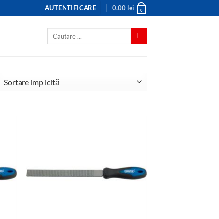
AUTENTIFICARE
0.00
lei
0
Caută
după: