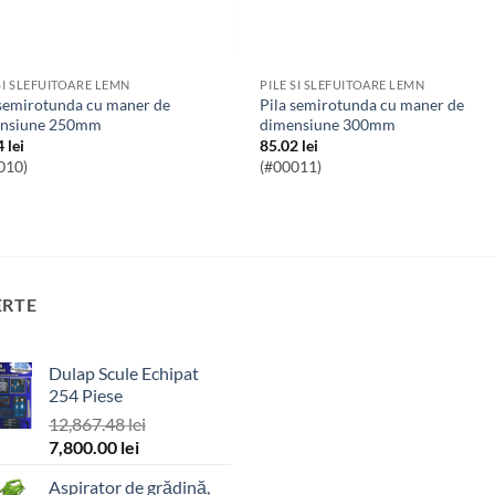
SI SLEFUITOARE LEMN
PILE SI SLEFUITOARE LEMN
Pila semirotunda cu maner de
nsiune 250mm
dimensiune 300mm
4
lei
85.02
lei
010)
(#00011)
ERTE
Dulap Scule Echipat
254 Piese
12,867.48
lei
Prețul
Prețul
7,800.00
lei
inițial
curent
Aspirator de grădină,
a
este: