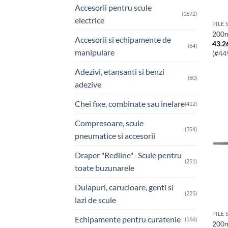
Accesorii pentru scule
(1672)
electrice
PILE 
200
Accesorii si echipamente de
43.2
(64)
manipulare
(#44
Adezivi, etansanti si benzi
(60)
adezive
Chei fixe, combinate sau inelare
(412)
Compresoare, scule
(354)
pneumatice si accesorii
Draper "Redline" -Scule pentru
(251)
toate buzunarele
Dulapuri, carucioare, genti si
(225)
lazi de scule
PILE 
Echipamente pentru curatenie
(166)
200