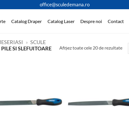
office@sculedemana.ro
rte
Catalog Draper
Catalog Laser
Despre noi
Contact
ESERIASI
»
SCULE
Afișez toate cele 20 de rezultate
PILE SI SLEFUITOARE