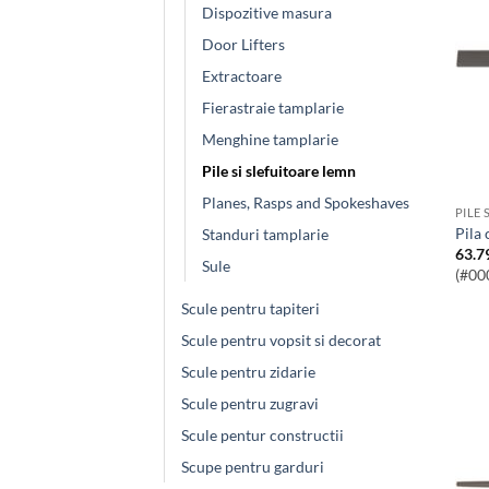
Dispozitive masura
Door Lifters
Extractoare
Fierastraie tamplarie
Menghine tamplarie
Pile si slefuitoare lemn
Planes, Rasps and Spokeshaves
PILE 
Pil
Standuri tamplarie
63.7
Sule
(#00
Scule pentru tapiteri
Scule pentru vopsit si decorat
Scule pentru zidarie
Scule pentru zugravi
Scule pentur constructii
Scupe pentru garduri