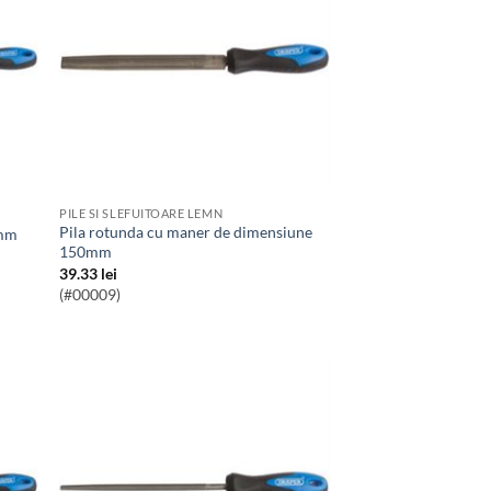
PILE SI SLEFUITOARE LEMN
Pila rotunda cu maner de dimensiune
0mm
150mm
39.33
lei
(#00009)