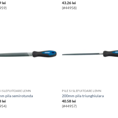
9
lei
43.26
lei
959)
(#44958)
SI SLEFUITOARE LEMN
PILE SI SLEFUITOARE LEMN
mm pila semirotunda
200mm pila triunghiulara
8
lei
40.58
lei
954)
(#44957)