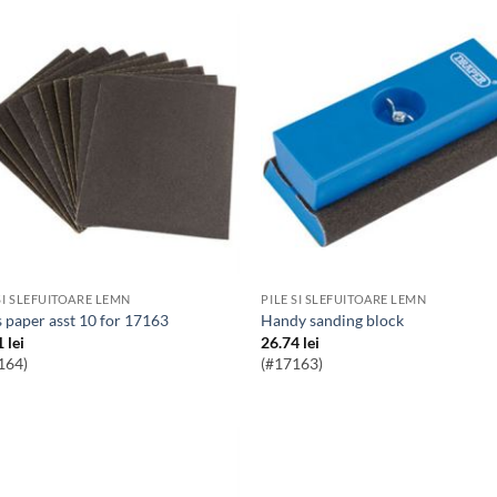
SI SLEFUITOARE LEMN
PILE SI SLEFUITOARE LEMN
ss paper asst 10 for 17163
Handy sanding block
1
lei
26.74
lei
164)
(#17163)