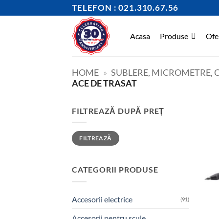
Skip
TELEFON : 021.310.67.56
to
content
Acasa
Produse
Ofe
HOME
»
SUBLERE, MICROMETRE, 
ACE DE TRASAT
FILTREAZĂ DUPĂ PREȚ
Preț
Preț
FILTREAZĂ
minim
maxim
CATEGORII PRODUSE
Accesorii electrice
(91)
Accesorii pentru scule