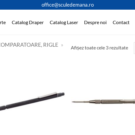
office@sculedemana.ro
rte
Catalog Draper
Catalog Laser
Despre noi
Contact
COMPARATOARE, RIGLE
»
Afișez toate cele 3 rezultate