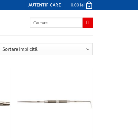
AUTENTIFICARE
0.00
lei
0
Caută
după: