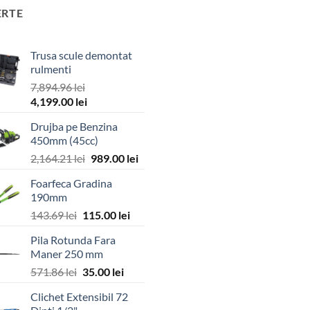
ERTE
Trusa scule demontat
rulmenti
7,894.96
lei
Prețul
Prețul
4,199.00
lei
inițial
curent
Drujba pe Benzina
a
este:
450mm (45cc)
fost:
4,199.00 lei.
Prețul
Prețul
2,164.21
lei
989.00
lei
7,894.96 lei.
inițial
curent
Foarfeca Gradina
a
este:
190mm
fost:
989.00 lei.
Prețul
Prețul
143.69
lei
115.00
lei
2,164.21 lei.
inițial
curent
Pila Rotunda Fara
a
este:
Maner 250 mm
fost:
115.00 lei.
Prețul
Prețul
571.86
lei
35.00
lei
143.69 lei.
inițial
curent
Clichet Extensibil 72
a
este: