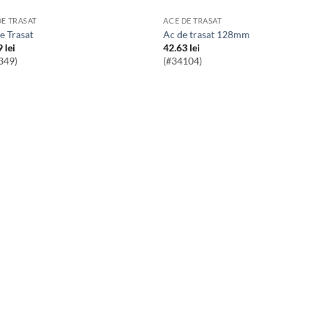
DE TRASAT
ACE DE TRASAT
De Trasat
Ac de trasat 128mm
9
lei
42.63
lei
349)
(#34104)