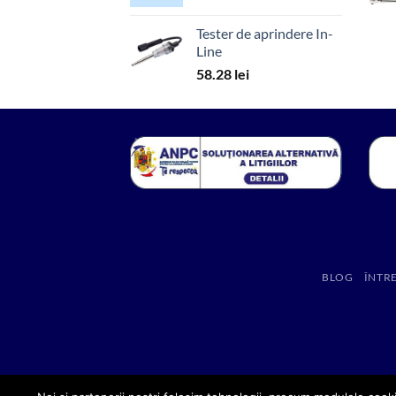
Tester de aprindere In-
Line
58.28
lei
BLOG
ÎNTR