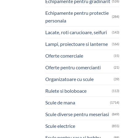
Echipamente pentru gradinarit
(526)
Echipamente pentru protectie
(284)
personala
Lacate, roti carucioare, seifuri
(143)
Lampi, proiectoare si lanterne
(166)
Oferte comerciale
(15)
Oferte pentru comercianti
(21)
Organizatoare cu scule
(39)
Rulete si boloboace
(113)
Scule de mana
(1714)
Scule diverse pentru meseriasi
(849)
Scule electrice
(855)
Scule pentru casa si hobby
(88)