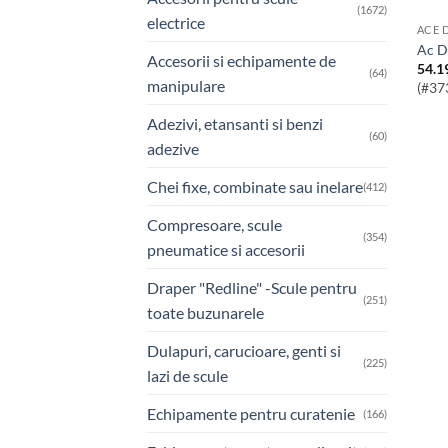
(1672)
electrice
ACE 
Ac 
Accesorii si echipamente de
54.1
(64)
manipulare
(#37
Adezivi, etansanti si benzi
(60)
adezive
Chei fixe, combinate sau inelare
(412)
Compresoare, scule
(354)
pneumatice si accesorii
Draper "Redline" -Scule pentru
(251)
toate buzunarele
Dulapuri, carucioare, genti si
(225)
lazi de scule
Echipamente pentru curatenie
(166)