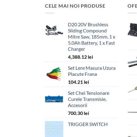
CELE MAI NOI PRODUSE
OF
D20 20V Brushless
Sliding Compound
Mitre Saw, 185mm, 1 x
5.0Ah Battery, 1 x Fast
Charger
4,388.12
lei
Set Lere Masura Uzura
Placute Frana
104.21
lei
Set Chei Tensionare
Curele Transmisie,
Accesorii
700.30
lei
TRIGGER SWITCH