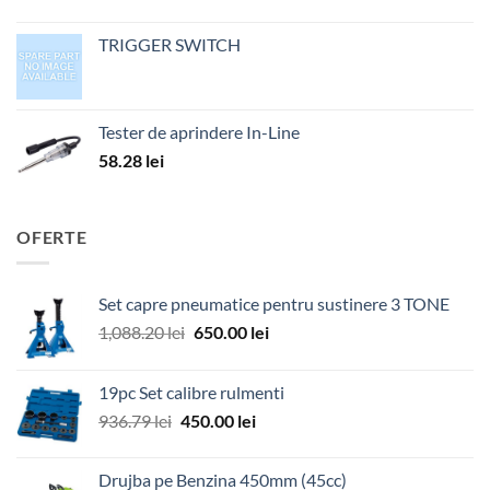
TRIGGER SWITCH
Tester de aprindere In-Line
58.28
lei
OFERTE
Set capre pneumatice pentru sustinere 3 TONE
Prețul
Prețul
1,088.20
lei
650.00
lei
inițial
curent
a
este:
19pc Set calibre rulmenti
fost:
650.00 lei.
Prețul
Prețul
936.79
lei
450.00
lei
1,088.20 lei.
inițial
curent
a
este:
Drujba pe Benzina 450mm (45cc)
fost:
450.00 lei.