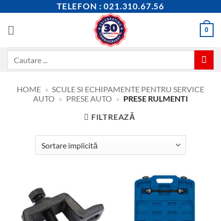
Skip
TELEFON : 021.310.67.56
to
content
0
Caută
după:
HOME
»
SCULE SI ECHIPAMENTE PENTRU SERVICE
AUTO
»
PRESE AUTO
»
PRESE RULMENTI
FILTREAZĂ