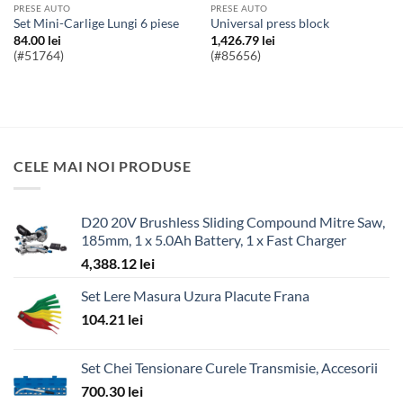
PRESE AUTO
PRESE AUTO
Set Mini-Carlige Lungi 6 piese
universal press block
84.00
lei
1,426.79
lei
(#51764)
(#85656)
CELE MAI NOI PRODUSE
D20 20V Brushless Sliding Compound Mitre Saw,
185mm, 1 x 5.0Ah Battery, 1 x Fast Charger
4,388.12
lei
Set Lere Masura Uzura Placute Frana
104.21
lei
Set Chei Tensionare Curele Transmisie, Accesorii
700.30
lei