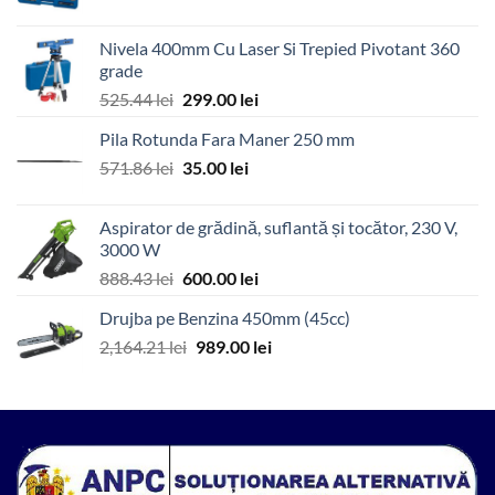
inițial
curent
a
este:
Nivela 400mm Cu Laser Si Trepied Pivotant 360
fost:
450.00 lei.
grade
936.79 lei.
Prețul
Prețul
525.44
lei
299.00
lei
inițial
curent
Pila Rotunda Fara Maner 250 mm
a
este:
Prețul
Prețul
571.86
lei
fost:
35.00
lei
299.00 lei.
inițial
curent
525.44 lei.
a
este:
Aspirator de grădină, suflantă și tocător, 230 V,
fost:
35.00 lei.
3000 W
571.86 lei.
Prețul
Prețul
888.43
lei
600.00
lei
inițial
curent
Drujba pe Benzina 450mm (45cc)
a
este:
Prețul
Prețul
2,164.21
lei
fost:
989.00
lei
600.00 lei.
inițial
curent
888.43 lei.
a
este:
fost:
989.00 lei.
2,164.21 lei.