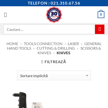
Skip
TELEFON : 021.310.67.56
to
content
0
Caută
după:
HOME
»
TOOLS CONNECTION
»
LASER
»
GENERAL
HAND TOOLS
»
CUTTING & DRILLING
»
SCISSORS &
KNIVES
»
KNIVES
FILTREAZĂ