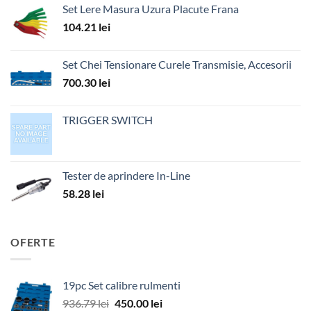
Set Lere Masura Uzura Placute Frana
104.21
lei
Set Chei Tensionare Curele Transmisie, Accesorii
700.30
lei
TRIGGER SWITCH
Tester de aprindere In-Line
58.28
lei
OFERTE
19pc Set calibre rulmenti
Prețul
Prețul
936.79
lei
450.00
lei