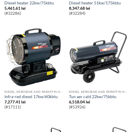
diesel heater 22kw/75kbtu
diesel heater 51kw/175kbtu
5,461.61
lei
8,347.68
lei
(#32286)
(#32284)
DIESEL, KEROSENE AND PARAFFIN HEATERS
DIESEL, KEROSENE AND PARAFFIN HEATERS
infra-red diesel 17kw/60kbtu
Tun aer cald 22kw/75kbtu
7,277.41
lei
6,518.04
lei
(#17111)
(#53926)