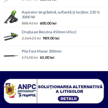
inițial
curent
a
este:
Aspirator de grădină, suflantă și tocător, 230 V,
fost:
115.00 lei.
3000 W
143.69 lei.
Prețul
Prețul
888.43
lei
600.00
lei
inițial
curent
Drujba pe Benzina 450mm (45cc)
a
este:
Prețul
Prețul
2,164.21
lei
fost:
989.00
lei
600.00 lei.
inițial
curent
888.43 lei.
a
este:
Pila Fara Maner 300mm
fost:
989.00 lei.
Prețul
Prețul
571.00
lei
65.00
lei
2,164.21 lei.
inițial
curent
a
este:
fost:
65.00 lei.
571.00 lei.