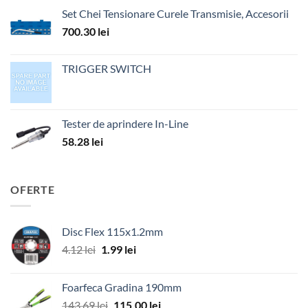
Set Chei Tensionare Curele Transmisie, Accesorii
700.30
lei
TRIGGER SWITCH
Tester de aprindere In-Line
58.28
lei
OFERTE
Disc Flex 115x1.2mm
Prețul
Prețul
4.12
lei
1.99
lei
inițial
curent
a
este:
Foarfeca Gradina 190mm
fost:
1.99 lei.
Prețul
Prețul
143.69
lei
115.00
lei
4.12 lei.