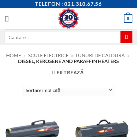
Skip
TELEFON : 021.310.67.56
to
content
0
Caută
după:
HOME
»
SCULE ELECTRICE
»
TUNURI DE CALDURA
»
DIESEL, KEROSENE AND PARAFFIN HEATERS
FILTREAZĂ