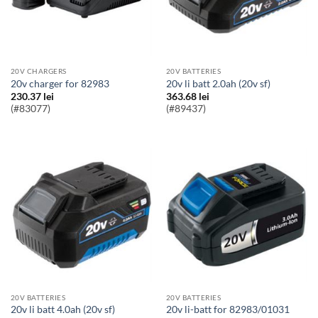
20V CHARGERS
20V BATTERIES
20v charger for 82983
20v li batt 2.0ah (20v sf)
230.37
lei
363.68
lei
(#83077)
(#89437)
20V BATTERIES
20V BATTERIES
20v li batt 4.0ah (20v sf)
20v li-batt for 82983/01031