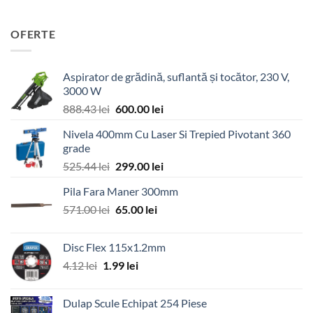
OFERTE
Aspirator de grădină, suflantă și tocător, 230 V,
3000 W
Prețul
Prețul
888.43
lei
600.00
lei
inițial
curent
Nivela 400mm Cu Laser Si Trepied Pivotant 360
a
este:
grade
fost:
600.00 lei.
Prețul
Prețul
525.44
lei
299.00
lei
888.43 lei.
inițial
curent
Pila Fara Maner 300mm
a
este:
Prețul
Prețul
571.00
lei
fost:
65.00
lei
299.00 lei.
inițial
curent
525.44 lei.
a
este:
Disc Flex 115x1.2mm
fost:
65.00 lei.
Prețul
Prețul
4.12
lei
1.99
lei
571.00 lei.
inițial
curent
a
este:
Dulap Scule Echipat 254 Piese
fost:
1.99 lei.