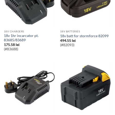
18V CHARGERS
18V BATTERIES
18v 1hr incarcator pt.
18v batt for stormforce 82099
83685/83689
494.55
lei
175.58
lei
(#82093)
(#83688)