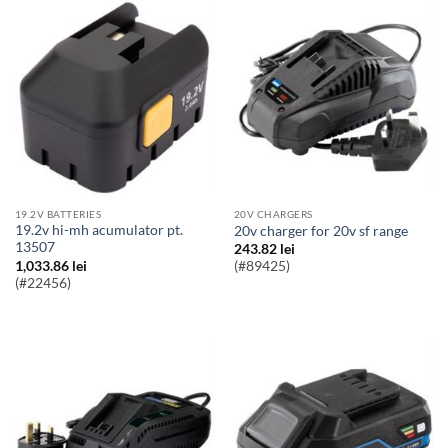
19.2V BATTERIES
20V CHARGERS
19.2v hi-mh acumulator pt.
20v charger for 20v sf range
13507
243.82
lei
1,033.86
lei
(#89425)
(#22456)