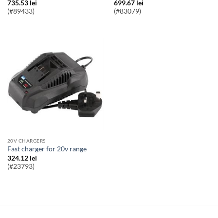
735.53
lei
699.67
lei
(#89433)
(#83079)
20V CHARGERS
Fast charger for 20v range
324.12
lei
(#23793)