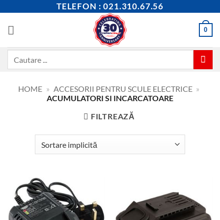
Skip
TELEFON : 021.310.67.56
to
content
0
Caută
după:
HOME
»
ACCESORII PENTRU SCULE ELECTRICE
»
ACUMULATORI SI INCARCATOARE
FILTREAZĂ