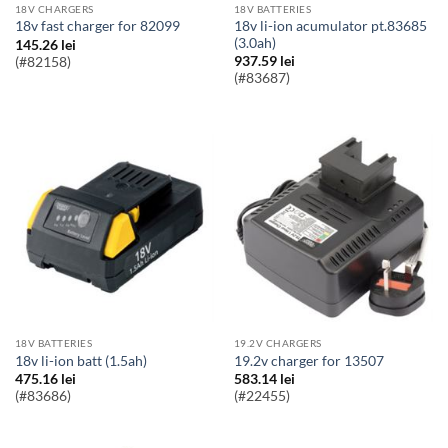
18V CHARGERS
18V BATTERIES
18v li-ion acumulator pt.83685
18v fast charger for 82099
(3.0ah)
145.26
lei
937.59
lei
(#82158)
(#83687)
18V BATTERIES
19.2V CHARGERS
18v li-ion batt (1.5ah)
19.2v charger for 13507
475.16
lei
583.14
lei
(#83686)
(#22455)