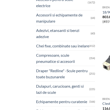
(1672)
electrice
BREN
18/
Accesorii si echipamente de
803.
(64)
manipulare
(#85
Adezivi, etansanti si benzi
(60)
adezive
Chei fixe, combinate sau inelare
(412)
Compresoare, scule
(354)
pneumatice si accesorii
Draper "Redline" -Scule pentru
(251)
toate buzunarele
Dulapuri, carucioare, genti si
(225)
lazi de scule
BREN
Echipamente pentru curatenie
(166)
Cle
116.