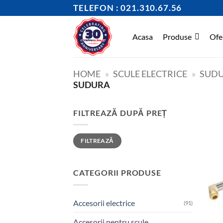
Skip
TELEFON : 021.310.67.56
to
content
Acasa
Produse
Ofe
HOME
»
SCULE ELECTRICE
»
SUD
SUDURA
FILTREAZĂ DUPĂ PREȚ
Preț
Preț
FILTREAZĂ
minim
maxim
CATEGORII PRODUSE
Accesorii electrice
(91)
Accesorii pentru scule