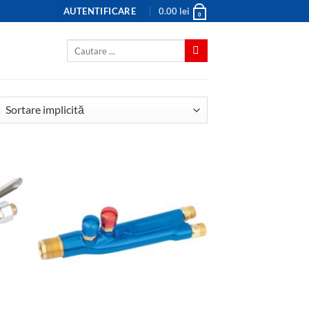
AUTENTIFICARE
0.00
lei
0
Caută
după: