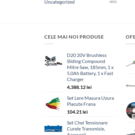
Uncategorized
(401)
CELE MAI NOI PRODUSE
OF
D20 20V Brushless
Sliding Compound
Mitre Saw, 185mm, 1 x
5.0Ah Battery, 1 x Fast
Charger
4,388.12
lei
Set Lere Masura Uzura
Placute Frana
104.21
lei
Set Chei Tensionare
Curele Transmisie,
Accesorii