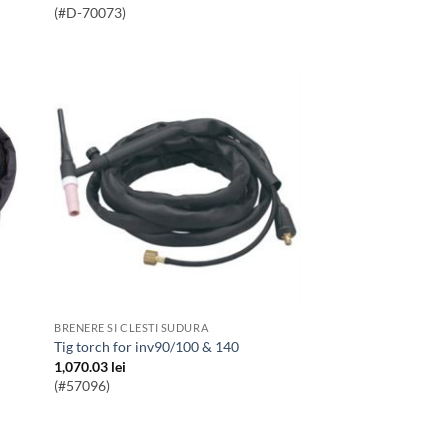
(#D-70073)
BRENERE SI CLESTI SUDURA
tig torch for inv90/100 & 140
1,070.03
lei
(#57096)