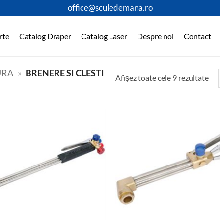
office@sculedemana.ro
rte
Catalog Draper
Catalog Laser
Despre noi
Contact
URA
»
BRENERE SI CLESTI
Afișez toate cele 9 rezultate