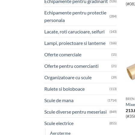
Echipamente pentru gradinarit
(526)
(#08
Echipamente pentru protectie
(284)
personala
Lacate, roti carucioare, seifuri
(143)
Lampi, proiectoare si lanterne
(166)
Oferte comerciale
(15)
Oferte pentru comercianti
(21)
Organizatoare cu scule
(39)
Rulete si boloboace
(113)
BREN
Scule de mana
(1714)
Mix
213.
Scule diverse pentru meseriasi
(849)
(#35
Scule electrice
(855)
Aeroterme