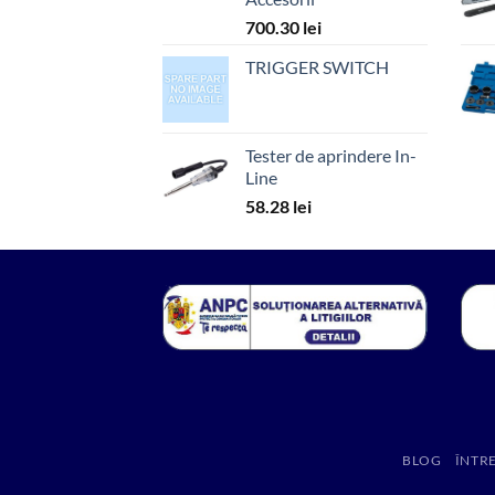
700.30
lei
TRIGGER SWITCH
Tester de aprindere In-
Line
58.28
lei
BLOG
ÎNTR