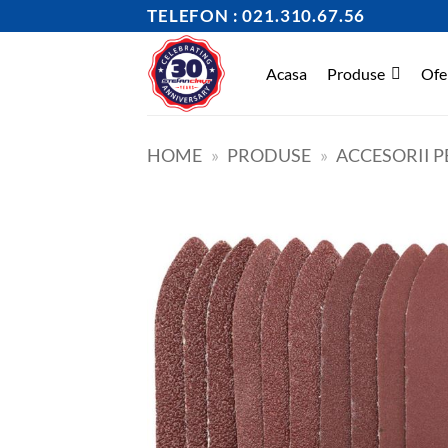
Skip
TELEFON : 021.310.67.56
to
content
Acasa
Produse
Ofe
HOME
»
PRODUSE
»
ACCESORII P