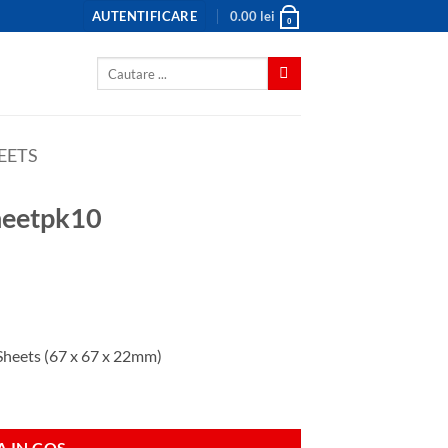
AUTENTIFICARE
0.00
lei
0
Caută
după:
EETS
heetpk10
Sheets (67 x 67 x 22mm)
 IN COS