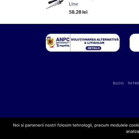
Line
58.28
lei
BLOG
ÎNTR
Noi si partenerii nostri folosim tehnologii, precum modulele cooki
analiza