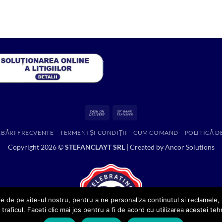
a
este:
fost:
1.99 lei.
4.12 lei.
Cash
Bank
On
Transfer
EBĂRI FRECVENTE
TERMENI ȘI CONDIȚII
CUM COMAND
POLITICĂ D
Delivery
Copyright 2026 ©
STEFANCLAYT SRL
| Created by
Ancor Solutions
e de pe site-ul nostru, pentru a ne personaliza continutul si reclamele, p
 traficul. Faceti clic mai jos pentru a fi de acord cu utilizarea acestei teh