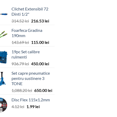
Clichet Extensibil 72
Dinti 1/2"
Prețul
Prețul
314.52
lei
216.53
lei
inițial
curent
Foarfeca Gradina
a
este:
190mm
fost:
216.53 lei.
Prețul
Prețul
143.69
lei
115.00
lei
314.52 lei.
inițial
curent
19pc Set calibre
a
este:
rulmenti
fost:
115.00 lei.
Prețul
Prețul
936.79
lei
450.00
lei
143.69 lei.
inițial
curent
Set capre pneumatice
a
este:
pentru sustinere 3
fost:
450.00 lei.
TONE
936.79 lei.
Prețul
Prețul
1,088.20
lei
650.00
lei
inițial
curent
Disc Flex 115x1.2mm
a
este:
Prețul
Prețul
4.12
lei
1.99
fost:
lei
650.00 lei.
inițial
curent
1,088.20 lei.