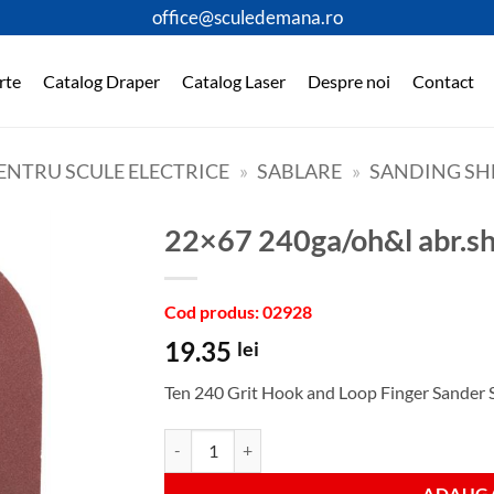
office@sculedemana.ro
rte
Catalog Draper
Catalog Laser
Despre noi
Contact
ENTRU SCULE ELECTRICE
»
SABLARE
»
SANDING SH
22×67 240ga/oh&l abr.s
Cod produs: 02928
19.35
lei
Ten 240 Grit Hook and Loop Finger Sander 
Cantitate 22x67 240ga/oh&l abr.sheetpk10
ADAUGA