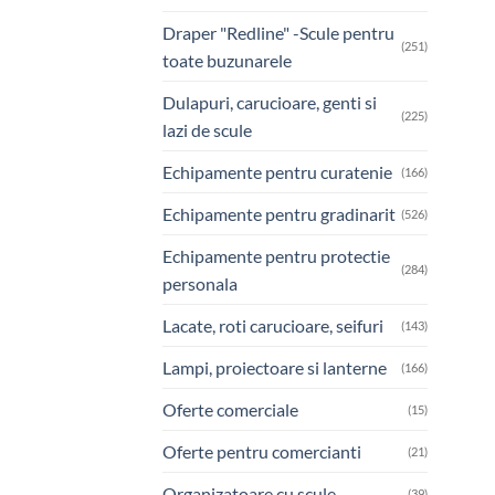
Draper "Redline" -Scule pentru
(251)
toate buzunarele
Dulapuri, carucioare, genti si
(225)
lazi de scule
Echipamente pentru curatenie
(166)
Echipamente pentru gradinarit
(526)
Echipamente pentru protectie
(284)
personala
Lacate, roti carucioare, seifuri
(143)
Lampi, proiectoare si lanterne
(166)
Oferte comerciale
(15)
Oferte pentru comercianti
(21)
Organizatoare cu scule
(39)