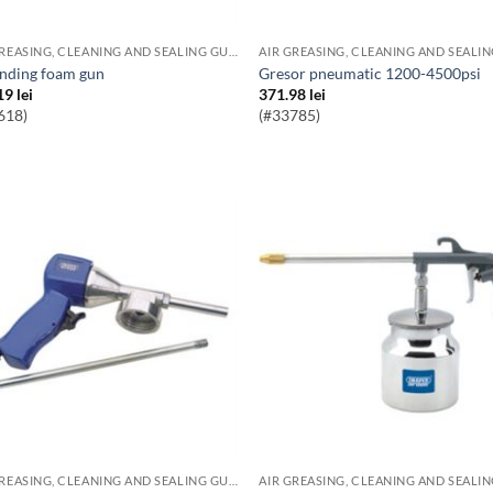
AIR GREASING, CLEANING AND SEALING GUNS
anding foam gun
Gresor pneumatic 1200-4500psi
19
lei
371.98
lei
618)
(#33785)
AIR GREASING, CLEANING AND SEALING GUNS