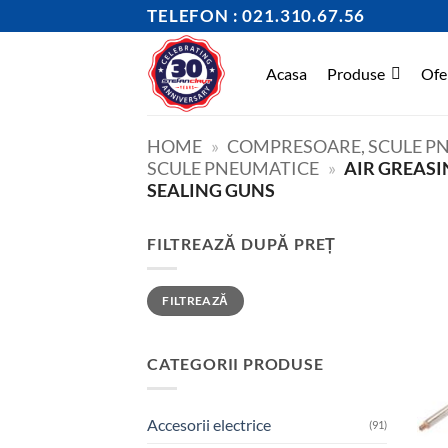
Skip
TELEFON : 021.310.67.56
to
content
Acasa
Produse
Ofe
HOME
»
COMPRESOARE, SCULE PN
SCULE PNEUMATICE
»
AIR GREASI
SEALING GUNS
FILTREAZĂ DUPĂ PREȚ
Preț
Preț
FILTREAZĂ
minim
maxim
CATEGORII PRODUSE
Accesorii electrice
(91)