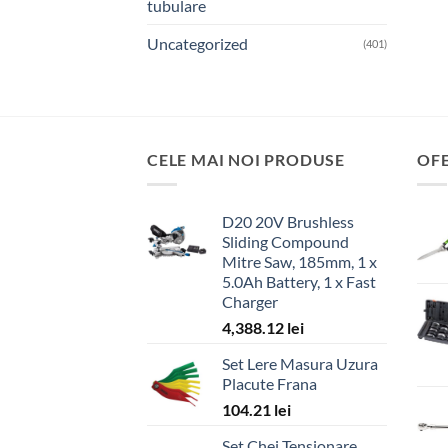
tubulare
Uncategorized
(401)
CELE MAI NOI PRODUSE
OF
D20 20V Brushless
Sliding Compound
Mitre Saw, 185mm, 1 x
5.0Ah Battery, 1 x Fast
Charger
4,388.12
lei
Set Lere Masura Uzura
Placute Frana
104.21
lei
Set Chei Tensionare