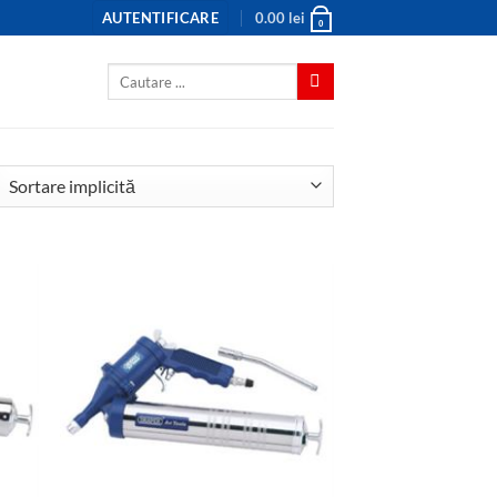
AUTENTIFICARE
0.00
lei
0
Caută
după: