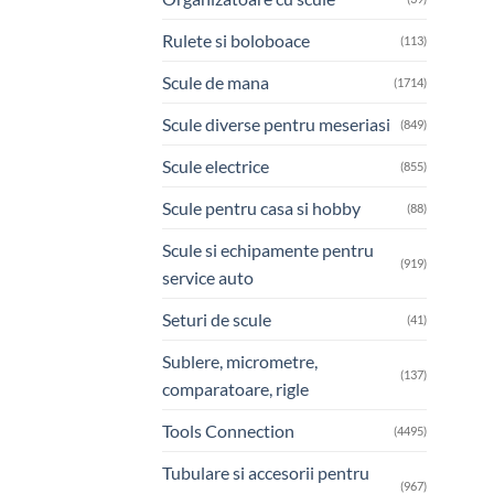
Rulete si boloboace
(113)
Scule de mana
(1714)
Scule diverse pentru meseriasi
(849)
Scule electrice
(855)
Scule pentru casa si hobby
(88)
Scule si echipamente pentru
(919)
service auto
Seturi de scule
(41)
Sublere, micrometre,
(137)
comparatoare, rigle
Tools Connection
(4495)
Tubulare si accesorii pentru
(967)