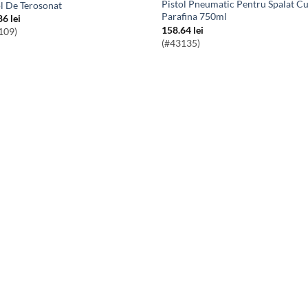
Pistol Pneumatic Pentru Spalat Cu
tol De Terosonat
Parafina 750ml
86
lei
158.64
lei
109)
(#43135)