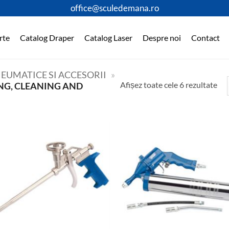
office@sculedemana.ro
rte
Catalog Draper
Catalog Laser
Despre noi
Contact
EUMATICE SI ACCESORII
»
Afișez toate cele 6 rezultate
NG, CLEANING AND