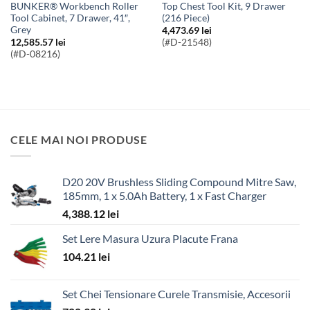
BUNKER® Workbench Roller
Top Chest Tool Kit, 9 Drawer
Tool Cabinet, 7 Drawer, 41″,
(216 Piece)
Grey
4,473.69
lei
12,585.57
lei
(#D-21548)
(#D-08216)
CELE MAI NOI PRODUSE
D20 20V Brushless Sliding Compound Mitre Saw,
185mm, 1 x 5.0Ah Battery, 1 x Fast Charger
4,388.12
lei
Set Lere Masura Uzura Placute Frana
104.21
lei
Set Chei Tensionare Curele Transmisie, Accesorii