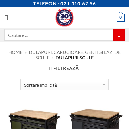
Skip
TELEFON : 021.310.67.56
to
content
0
Caută
după:
HOME
»
DULAPURI, CARUCIOARE, GENTI SI LAZI DE
SCULE
»
DULAPURI SCULE
FILTREAZĂ