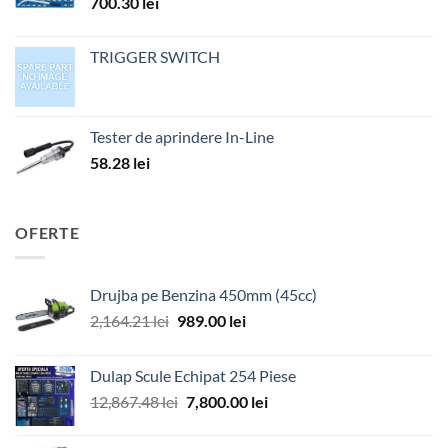
700.30
lei
TRIGGER SWITCH
Tester de aprindere In-Line
58.28
lei
OFERTE
Drujba pe Benzina 450mm (45cc)
Prețul
Prețul
2,164.21
lei
989.00
lei
inițial
curent
a
este:
Dulap Scule Echipat 254 Piese
fost:
989.00 lei.
Prețul
Prețul
12,867.48
lei
7,800.00
lei
2,164.21 lei.
inițial
curent
a
este: