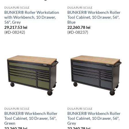
DULAPURI SCULE
DULAPURI SCULE
BUNKER® Roller Workstation
BUNKER® Workbench Roller
with Workbench, 10 Drawer,
Tool Cabinet, 10 Drawer, 56″,
56″, Grey
Blue
29,217.53
lei
22,260.78
lei
(#D-08242)
(#D-08237)
DULAPURI SCULE
DULAPURI SCULE
BUNKER® Workbench Roller
BUNKER® Workbench Roller
Tool Cabinet, 10 Drawer, 56″,
Tool Cabinet, 10 Drawer, 56″,
Green
Grey
22,260.78
lei
22,260.78
lei