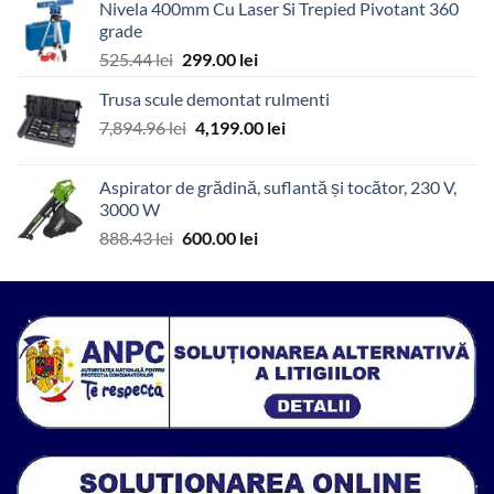
Nivela 400mm Cu Laser Si Trepied Pivotant 360
fost:
7,800.00 lei.
grade
12,867.48 lei.
Prețul
Prețul
525.44
lei
299.00
lei
inițial
curent
Trusa scule demontat rulmenti
a
este:
Prețul
Prețul
7,894.96
lei
fost:
4,199.00
299.00 lei.
lei
inițial
curent
525.44 lei.
a
este:
Aspirator de grădină, suflantă și tocător, 230 V,
fost:
4,199.00 lei.
3000 W
7,894.96 lei.
Prețul
Prețul
888.43
lei
600.00
lei
inițial
curent
a
este:
fost:
600.00 lei.
888.43 lei.