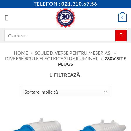
Skip
TELEFON : 021.310.67.56
to
content
0
Caută
după:
HOME
»
SCULE DIVERSE PENTRU MESERIASI
»
DIVERSE SCULE ELECTRICE SI DE ILUMINAT
»
230V SITE
PLUGS
FILTREAZĂ