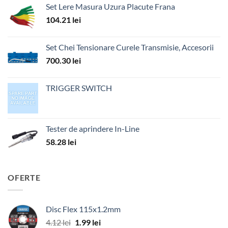
Set Lere Masura Uzura Placute Frana
104.21
lei
Set Chei Tensionare Curele Transmisie, Accesorii
700.30
lei
TRIGGER SWITCH
Tester de aprindere In-Line
58.28
lei
OFERTE
Disc Flex 115x1.2mm
Prețul
Prețul
4.12
lei
1.99
lei