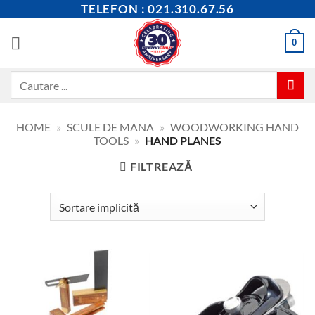
Skip
TELEFON : 021.310.67.56
to
content
0
Caută
după:
HOME
»
SCULE DE MANA
»
WOODWORKING HAND
TOOLS
»
HAND PLANES
FILTREAZĂ