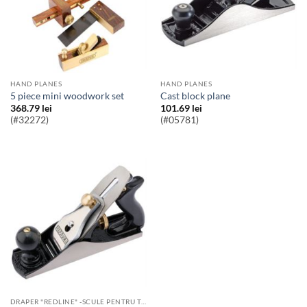
HAND PLANES
HAND PLANES
5 piece mini woodwork set
Cast block plane
368.79
lei
101.69
lei
(#32272)
(#05781)
DRAPER "REDLINE" -SCULE PENTRU TOATE BUZUNARELE