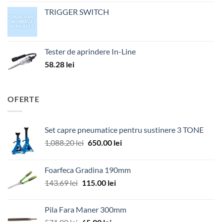
TRIGGER SWITCH
Tester de aprindere In-Line
58.28
lei
OFERTE
Set capre pneumatice pentru sustinere 3 TONE
Prețul
Prețul
1,088.20
lei
650.00
lei
inițial
curent
a
este:
Foarfeca Gradina 190mm
fost:
650.00 lei.
Prețul
Prețul
143.69
lei
115.00
lei
1,088.20 lei.
inițial
curent
a
este:
Pila Fara Maner 300mm
fost:
115.00 lei.
Prețul
Prețul