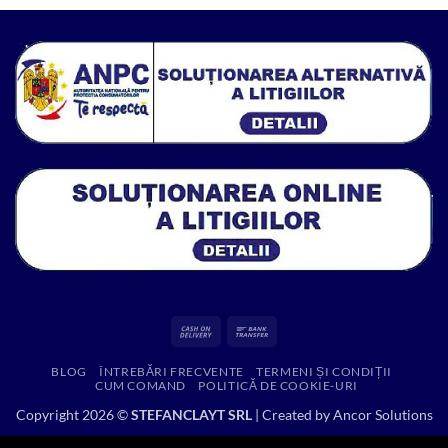
fost:
7,800.00 lei.
12,867.48 lei.
Cash
Bank
On
Transfer
BLOG
ÎNTREBĂRI FRECVENTE
TERMENI ȘI CONDIȚII
Delivery
CUM COMAND
POLITICĂ DE COOKIE-URI
Copyright 2026 ©
STEFANCLAYT SRL
| Created by
Ancor Solutions