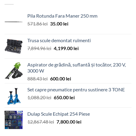
Pila Rotunda Fara Maner 250 mm
Prețul
Prețul
571.86
lei
35.00
lei
inițial
curent
a
este:
Trusa scule demontat rulmenti
fost:
35.00 lei.
Prețul
Prețul
7,894.96
lei
4,199.00
lei
571.86 lei.
inițial
curent
a
este:
Aspirator de grădină, suflantă și tocător, 230 V,
fost:
4,199.00 lei.
3000 W
7,894.96 lei.
Prețul
Prețul
888.43
lei
600.00
lei
inițial
curent
Set capre pneumatice pentru sustinere 3 TONE
a
este:
Prețul
Prețul
1,088.20
lei
fost:
650.00
lei
600.00 lei.
inițial
curent
888.43 lei.
a
este:
Dulap Scule Echipat 254 Piese
fost:
650.00 lei.
Prețul
Prețul
12,867.48
lei
7,800.00
lei
1,088.20 lei.
inițial
curent
a
este: