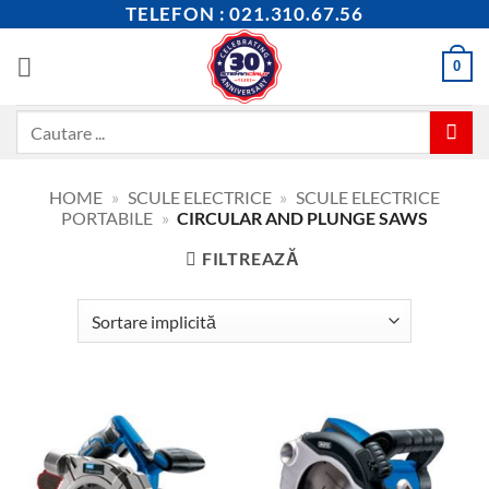
Skip
TELEFON : 021.310.67.56
to
content
0
Caută
după:
HOME
»
SCULE ELECTRICE
»
SCULE ELECTRICE
PORTABILE
»
CIRCULAR AND PLUNGE SAWS
FILTREAZĂ