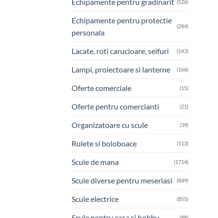
Echipamente pentru gradinarit
(526)
Echipamente pentru protectie
(284)
personala
Lacate, roti carucioare, seifuri
(143)
Lampi, proiectoare si lanterne
(166)
Oferte comerciale
(15)
Oferte pentru comercianti
(21)
Organizatoare cu scule
(39)
Rulete si boloboace
(113)
Scule de mana
(1714)
Scule diverse pentru meseriasi
(849)
Scule electrice
(855)
Scule pentru casa si hobby
(88)