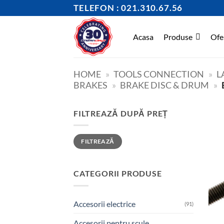
Skip
TELEFON : 021.310.67.56
to
content
Acasa
Produse
Ofe
HOME
»
TOOLS CONNECTION
»
L
BRAKES
»
BRAKE DISC & DRUM
»
FILTREAZĂ DUPĂ PREȚ
Preț
Preț
FILTREAZĂ
minim
maxim
CATEGORII PRODUSE
Accesorii electrice
(91)
Accesorii pentru scule