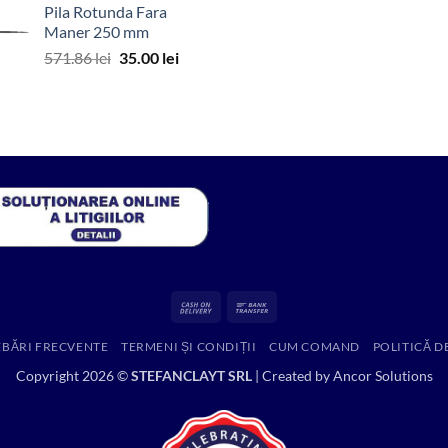
Pila Rotunda Fara
a
este:
Maner 250 mm
fost:
216.53 lei.
Prețul
Prețul
571.86
lei
35.00
lei
314.52 lei.
inițial
curent
a
este:
fost:
35.00 lei.
571.86 lei.
Cash
Bank
On
Transfer
EBĂRI FRECVENTE
TERMENI ȘI CONDIȚII
CUM COMAND
POLITICĂ D
Delivery
Copyright 2026 ©
STEFANCLAYT SRL
| Created by
Ancor Solutions