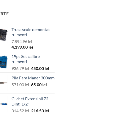
ERTE
Trusa scule demontat
rulmenti
7,894.96
lei
Prețul
Prețul
4,199.00
lei
inițial
curent
19pc Set calibre
a
este:
rulmenti
fost:
4,199.00 lei.
Prețul
Prețul
936.79
lei
450.00
lei
7,894.96 lei.
inițial
curent
Pila Fara Maner 300mm
a
este:
Prețul
Prețul
571.00
lei
fost:
65.00
lei
450.00 lei.
inițial
curent
936.79 lei.
a
este:
Clichet Extensibil 72
fost:
65.00 lei.
Dinti 1/2"
571.00 lei.
Prețul
Prețul
314.52
lei
216.53
lei
inițial
curent