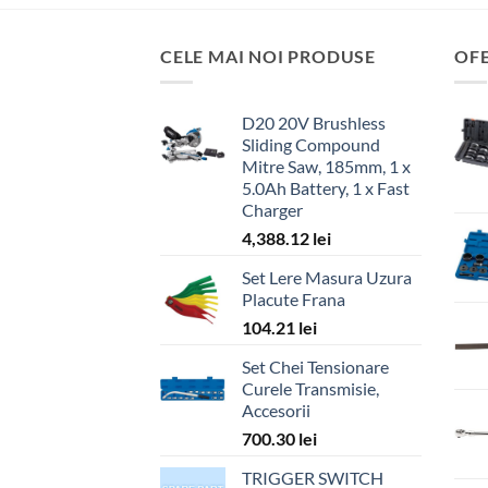
CELE MAI NOI PRODUSE
OF
D20 20V Brushless
Sliding Compound
Mitre Saw, 185mm, 1 x
5.0Ah Battery, 1 x Fast
Charger
4,388.12
lei
Set Lere Masura Uzura
Placute Frana
104.21
lei
Set Chei Tensionare
Curele Transmisie,
Accesorii
700.30
lei
TRIGGER SWITCH