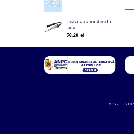
Tester de aprindere In-
Line
58.28
lei
BLOG
ÎNTR