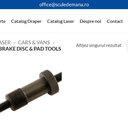
office@sculedemana.ro
rte
Catalog Draper
Catalog Laser
Despre noi
Contact
ASER
»
CARS & VANS
»
Afișez singurul rezultat
BRAKE DISC & PAD TOOLS