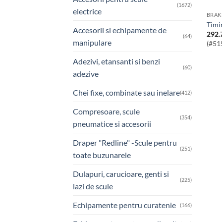
(1672)
electrice
BRAK
Tim
Accesorii si echipamente de
292.
(64)
manipulare
(#51
Adezivi, etansanti si benzi
(60)
adezive
Chei fixe, combinate sau inelare
(412)
Compresoare, scule
(354)
pneumatice si accesorii
Draper "Redline" -Scule pentru
(251)
toate buzunarele
Dulapuri, carucioare, genti si
(225)
lazi de scule
Echipamente pentru curatenie
(166)