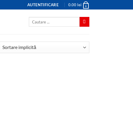
AUTENTIFICARE
0.00
lei
0
Caută
după: