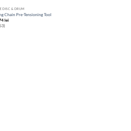
E DISC & DRUM
ing Chain Pre-Tensioning Tool
74
lei
53)