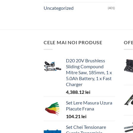
Uncategorized
(401)
CELE MAI NOI PRODUSE
OF
D20 20V Brushless
Sliding Compound
Mitre Saw, 185mm, 1 x
5.0Ah Battery, 1 x Fast
Charger
4,388.12
lei
Set Lere Masura Uzura
Placute Frana
104.21
lei
Set Chei Tensionare
Curele Transmisie,