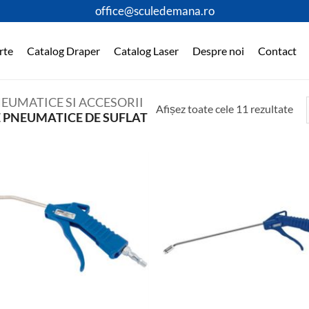
office@sculedemana.ro
rte
Catalog Draper
Catalog Laser
Despre noi
Contact
EUMATICE SI ACCESORII
Afișez toate cele 11 rezultate
 PNEUMATICE DE SUFLAT