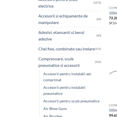
(1672)
electrice
100
Accesorii si echipamente de
72.2
(64)
manipulare
(#16
Adezivi, etansanti si benzi
(60)
adezive
Chei fixe, combinate sau inelare
(412)
Compresoare, scule
(354)
pneumatice si accesorii
Accesorii pentru instalatii aer
comprimat
Accesorii pentru instalatii
pneumatice
Accesorii pentru scule pneumatice
Air Blow Guns
500
99.6
Air Brushes