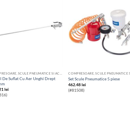
COMPRESOARE, SCULE PNEUMATICE SI ACCESORII
Set Scule Pneumatice 5 piese
mm
462.48
lei
21
lei
(#81508)
816)