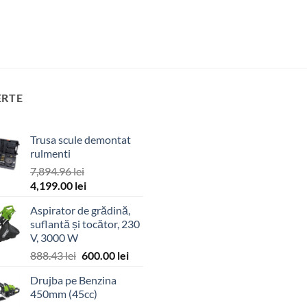
ERTE
Trusa scule demontat
rulmenti
7,894.96
lei
Prețul
Prețul
4,199.00
lei
inițial
curent
Aspirator de grădină,
a
este:
suflantă și tocător, 230
fost:
4,199.00 lei.
V, 3000 W
7,894.96 lei.
Prețul
Prețul
888.43
lei
600.00
lei
inițial
curent
Drujba pe Benzina
a
este:
450mm (45cc)
fost:
600.00 lei.