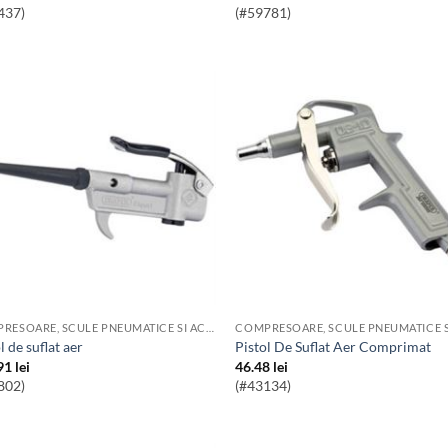
437)
(#59781)
COMPRESOARE, SCULE PNEUMATICE SI ACCESORII
ol de suflat aer
Pistol De Suflat Aer Comprimat
91
lei
46.48
lei
802)
(#43134)