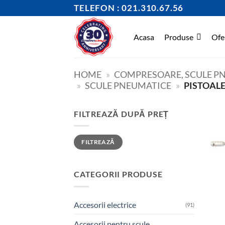
Skip
TELEFON : 021.310.67.56
to
content
Acasa
Produse
Ofe
HOME
»
COMPRESOARE, SCULE PN
»
SCULE PNEUMATICE
»
PISTOALE
FILTREAZĂ DUPĂ PREȚ
Preț
Preț
FILTREAZĂ
minim
maxim
CATEGORII PRODUSE
Accesorii electrice
(91)
Accesorii pentru scule