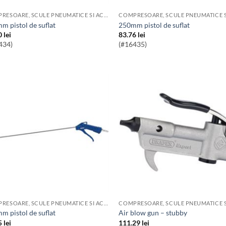
COMPRESOARE, SCULE PNEUMATICE SI ACCESORII
mm pistol de suflat
250mm pistol de suflat
0
lei
83.76
lei
434)
(#16435)
COMPRESOARE, SCULE PNEUMATICE SI ACCESORII
mm pistol de suflat
air blow gun – stubby
5
lei
111.29
lei