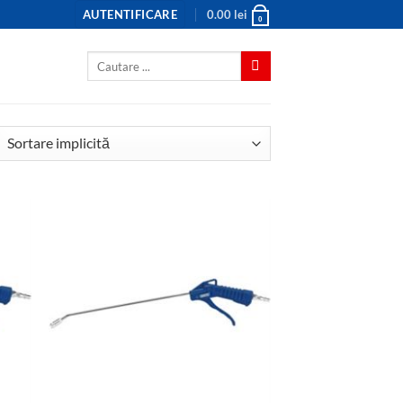
AUTENTIFICARE
0.00
lei
0
Caută
după: