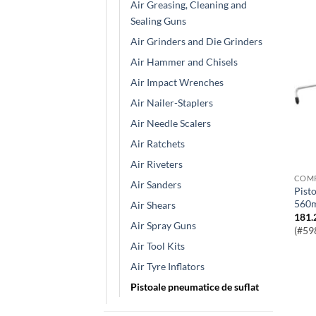
Air Greasing, Cleaning and
Sealing Guns
Air Grinders and Die Grinders
Air Hammer and Chisels
Air Impact Wrenches
Air Nailer-Staplers
Air Needle Scalers
Air Ratchets
Air Riveters
Air Sanders
Pistol De Suflat Cu Aer Unghi Drept
560
Air Shears
181.
Air Spray Guns
(#59
Air Tool Kits
Air Tyre Inflators
Pistoale pneumatice de suflat