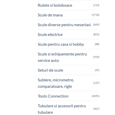
Rulete si boloboace
(113)
Scule de mana
(1714)
Scule diverse pentru meseriasi
(849)
Scule electrice
(855)
Scule pentru casa si hobby
(88)
Scule si echipamente pentru
(919)
service auto
Seturi de scule
(41)
Sublere, micrometre,
(137)
comparatoare, rigle
Tools Connection
(4495)
Tubulare si accesorii pentru
(967)
tubulare