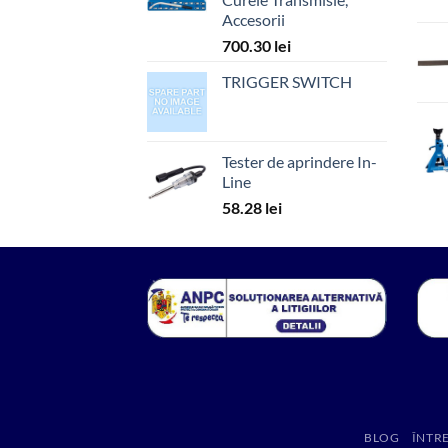
Accesorii
700.30
lei
TRIGGER SWITCH
Tester de aprindere In-
Line
58.28
lei
BLOG
ÎNTR