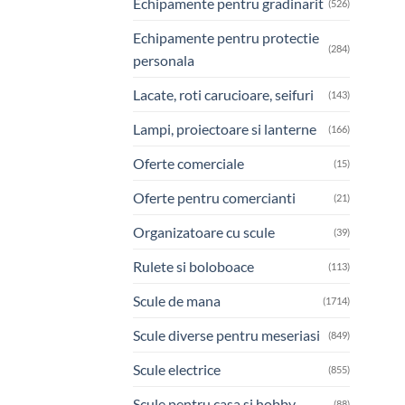
Echipamente pentru gradinarit
(526)
Echipamente pentru protectie
(284)
personala
Lacate, roti carucioare, seifuri
(143)
Lampi, proiectoare si lanterne
(166)
Oferte comerciale
(15)
Oferte pentru comercianti
(21)
Organizatoare cu scule
(39)
Rulete si boloboace
(113)
Scule de mana
(1714)
Scule diverse pentru meseriasi
(849)
Scule electrice
(855)
Scule pentru casa si hobby
(88)