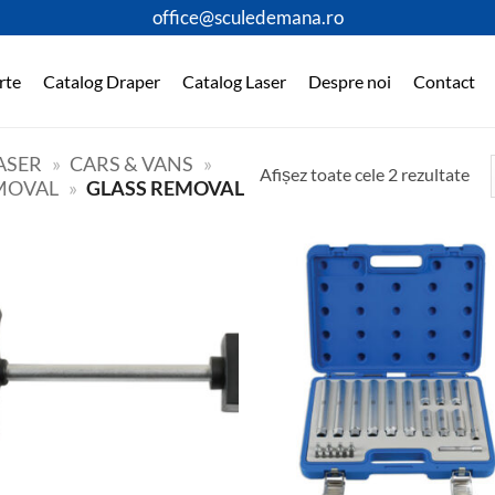
office@sculedemana.ro
rte
Catalog Draper
Catalog Laser
Despre noi
Contact
ASER
»
CARS & VANS
»
Afișez toate cele 2 rezultate
EMOVAL
»
GLASS REMOVAL