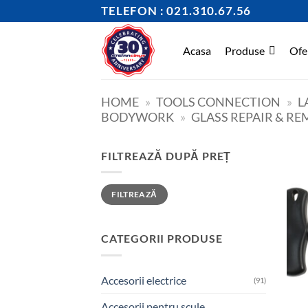
Skip
TELEFON : 021.310.67.56
to
content
Acasa
Produse
Ofe
HOME
»
TOOLS CONNECTION
»
L
BODYWORK
»
GLASS REPAIR & R
FILTREAZĂ DUPĂ PREȚ
Preț
Preț
FILTREAZĂ
minim
maxim
CATEGORII PRODUSE
Accesorii electrice
(91)
Accesorii pentru scule