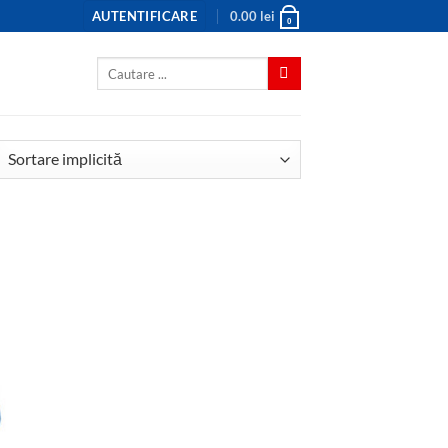
AUTENTIFICARE
0.00
lei
0
Caută
după: