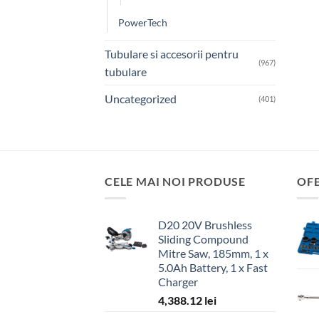
PowerTech
Tubulare si accesorii pentru
(967)
tubulare
Uncategorized
(401)
CELE MAI NOI PRODUSE
OF
D20 20V Brushless
Sliding Compound
Mitre Saw, 185mm, 1 x
5.0Ah Battery, 1 x Fast
Charger
4,388.12
lei