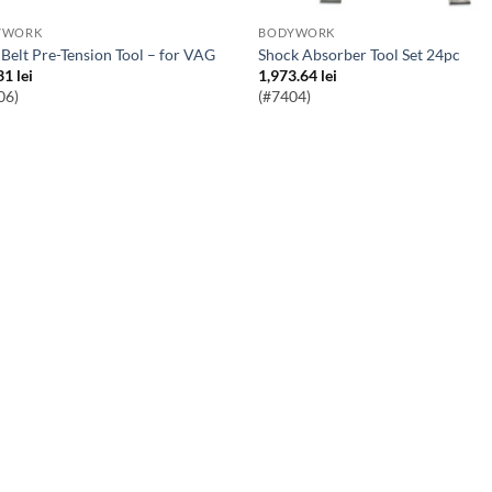
YWORK
BODYWORK
 Belt Pre-Tension Tool – for VAG
Shock Absorber Tool Set 24pc
31
lei
1,973.64
lei
06)
(#7404)