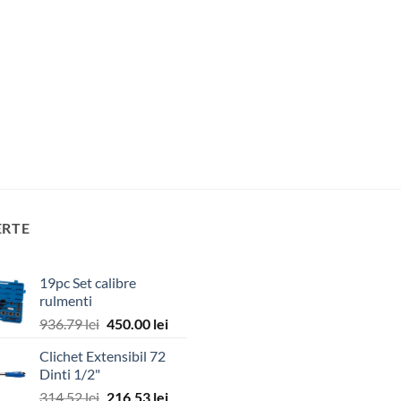
ERTE
19pc Set calibre
rulmenti
Prețul
Prețul
936.79
lei
450.00
lei
inițial
curent
Clichet Extensibil 72
a
este:
Dinti 1/2"
fost:
450.00 lei.
Prețul
Prețul
314.52
lei
216.53
lei
936.79 lei.