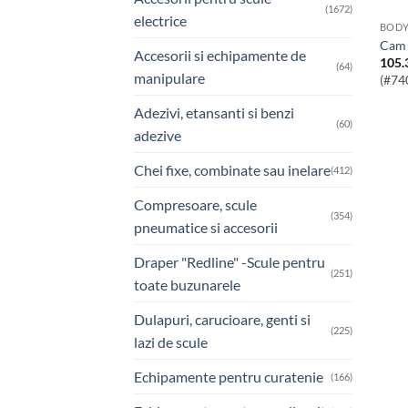
(1672)
electrice
BOD
Cam
Accesorii si echipamente de
105.
(64)
manipulare
(#74
Adezivi, etansanti si benzi
(60)
adezive
Chei fixe, combinate sau inelare
(412)
Compresoare, scule
(354)
pneumatice si accesorii
Draper "Redline" -Scule pentru
(251)
toate buzunarele
Dulapuri, carucioare, genti si
(225)
lazi de scule
Echipamente pentru curatenie
(166)