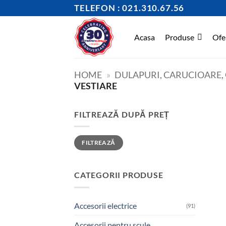
Skip
TELEFON : 021.310.67.56
to
content
Acasa
Produse
Ofe
HOME
»
DULAPURI, CARUCIOARE, G
VESTIARE
FILTREAZĂ DUPĂ PREȚ
Preț
Preț
FILTREAZĂ
minim
maxim
CATEGORII PRODUSE
Accesorii electrice
(91)
Accesorii pentru scule