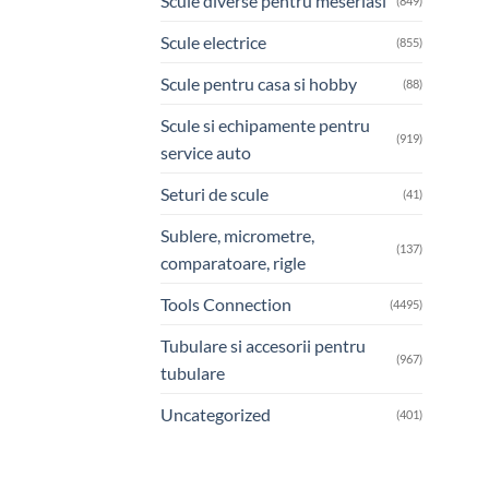
Scule diverse pentru meseriasi
(849)
Scule electrice
(855)
Scule pentru casa si hobby
(88)
Scule si echipamente pentru
(919)
service auto
Seturi de scule
(41)
Sublere, micrometre,
(137)
comparatoare, rigle
Tools Connection
(4495)
Tubulare si accesorii pentru
(967)
tubulare
Uncategorized
(401)