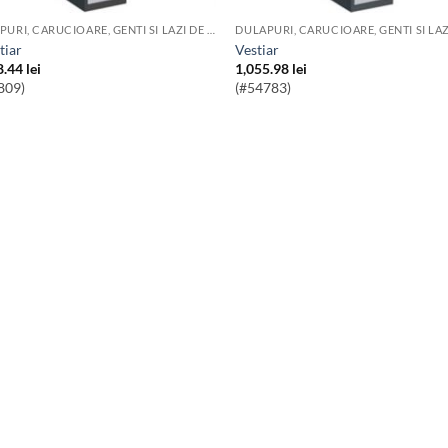
DULAPURI, CARUCIOARE, GENTI SI LAZI DE SCULE
stiar
Vestiar
8.44
lei
1,055.98
lei
809)
(#54783)