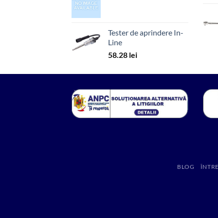
Tester de aprindere In-
Line
58.28
lei
BLOG
ÎNTR