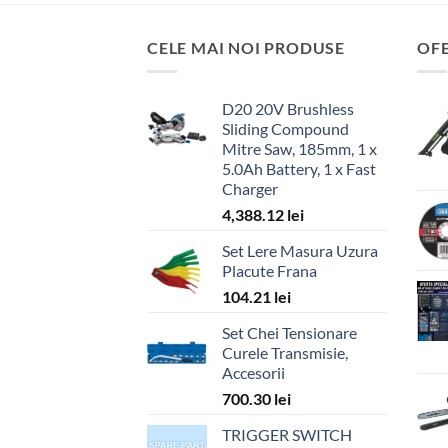
CELE MAI NOI PRODUSE
OF
D20 20V Brushless
Sliding Compound
Mitre Saw, 185mm, 1 x
5.0Ah Battery, 1 x Fast
Charger
4,388.12
lei
Set Lere Masura Uzura
Placute Frana
104.21
lei
Set Chei Tensionare
Curele Transmisie,
Accesorii
700.30
lei
TRIGGER SWITCH