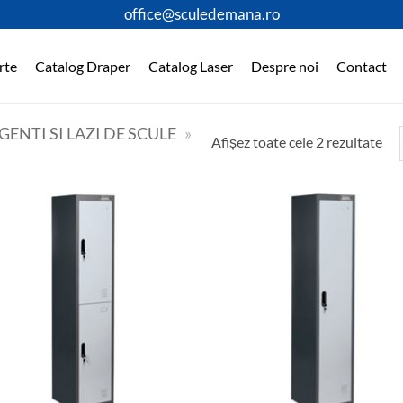
office@sculedemana.ro
rte
Catalog Draper
Catalog Laser
Despre noi
Contact
ENTI SI LAZI DE SCULE
»
Afișez toate cele 2 rezultate