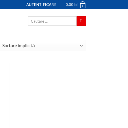
AUTENTIFICARE
0.00
lei
0
Caută
după: