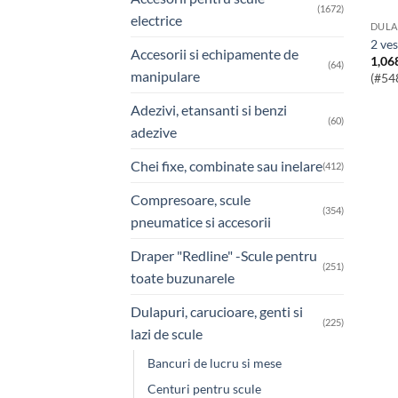
(1672)
electrice
2 ve
Accesorii si echipamente de
1,06
(64)
manipulare
(#54
Adezivi, etansanti si benzi
(60)
adezive
Chei fixe, combinate sau inelare
(412)
Compresoare, scule
(354)
pneumatice si accesorii
Draper "Redline" -Scule pentru
(251)
toate buzunarele
Dulapuri, carucioare, genti si
(225)
lazi de scule
Bancuri de lucru si mese
Centuri pentru scule