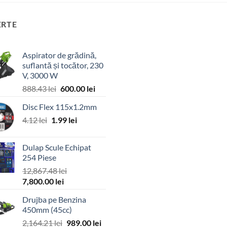
ERTE
Aspirator de grădină,
suflantă și tocător, 230
V, 3000 W
Prețul
Prețul
888.43
lei
600.00
lei
inițial
curent
Disc Flex 115x1.2mm
a
este:
Prețul
Prețul
4.12
lei
1.99
fost:
lei
600.00 lei.
inițial
curent
888.43 lei.
a
este:
Dulap Scule Echipat
fost:
1.99 lei.
254 Piese
4.12 lei.
12,867.48
lei
Prețul
Prețul
7,800.00
lei
inițial
curent
Drujba pe Benzina
a
este:
450mm (45cc)
fost:
7,800.00 lei.
Prețul
Prețul
2,164.21
lei
989.00
lei
12,867.48 lei.