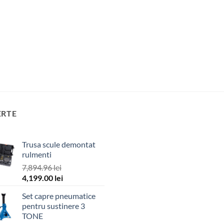
ERTE
Trusa scule demontat
rulmenti
7,894.96
lei
Prețul
Prețul
4,199.00
lei
inițial
curent
Set capre pneumatice
a
este:
pentru sustinere 3
fost:
4,199.00 lei.
TONE
7,894.96 lei.