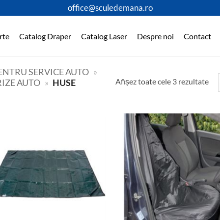
office@sculedemana.ro
rte
Catalog Draper
Catalog Laser
Despre noi
Contact
PENTRU SERVICE AUTO
»
Afișez toate cele 3 rezultate
RIZE AUTO
»
HUSE