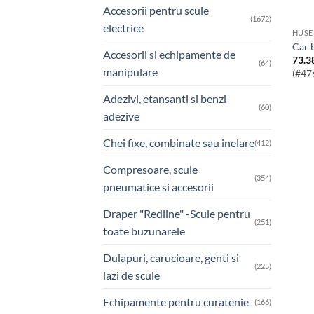
Accesorii pentru scule
(1672)
electrice
HUSE
car
Accesorii si echipamente de
73.3
(64)
manipulare
(#47
Adezivi, etansanti si benzi
(60)
adezive
Chei fixe, combinate sau inelare
(412)
Compresoare, scule
(354)
pneumatice si accesorii
Draper "Redline" -Scule pentru
(251)
toate buzunarele
Dulapuri, carucioare, genti si
(225)
lazi de scule
Echipamente pentru curatenie
(166)