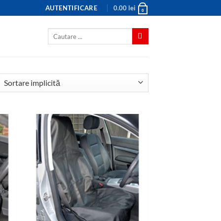
AUTENTIFICARE
0.00
lei
0
Caută
după: