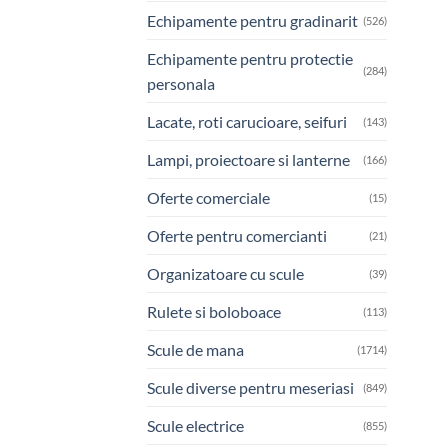
Echipamente pentru gradinarit
(526)
Echipamente pentru protectie
(284)
personala
Lacate, roti carucioare, seifuri
(143)
Lampi, proiectoare si lanterne
(166)
Oferte comerciale
(15)
Oferte pentru comercianti
(21)
Organizatoare cu scule
(39)
Rulete si boloboace
(113)
Scule de mana
(1714)
Scule diverse pentru meseriasi
(849)
Scule electrice
(855)