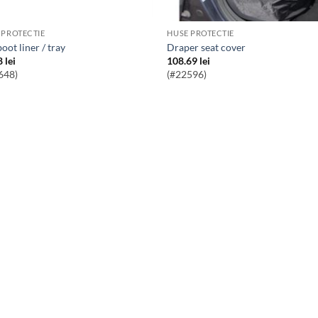
 PROTECTIE
HUSE PROTECTIE
 boot liner / tray
draper seat cover
8
lei
108.69
lei
648)
(#22596)