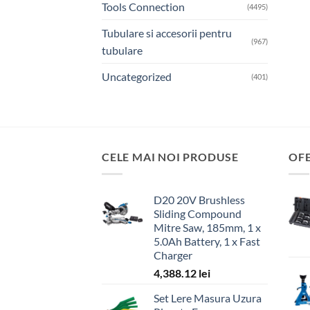
Tools Connection
(4495)
Tubulare si accesorii pentru
(967)
tubulare
Uncategorized
(401)
CELE MAI NOI PRODUSE
OF
D20 20V Brushless
Sliding Compound
Mitre Saw, 185mm, 1 x
5.0Ah Battery, 1 x Fast
Charger
4,388.12
lei
Set Lere Masura Uzura