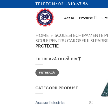
Skip
TELEFON : 021.310.67.56
to
content
Acasa
Produse
Ofe
HOME
»
SCULE SI ECHIPAMENTE 
SCULE PENTRU CAROSERII SI PARB
PROTECTIE
FILTREAZĂ DUPĂ PREȚ
Preț
Preț
FILTREAZĂ
minim
maxim
CATEGORII PRODUSE
Accesorii electrice
(91)