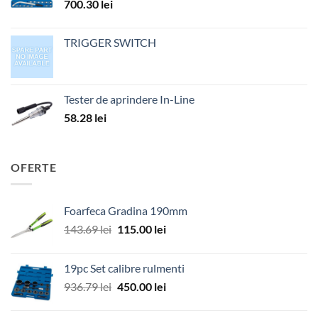
700.30
lei
TRIGGER SWITCH
Tester de aprindere In-Line
58.28
lei
OFERTE
Foarfeca Gradina 190mm
Prețul
Prețul
143.69
lei
115.00
lei
inițial
curent
a
este:
19pc Set calibre rulmenti
fost:
115.00 lei.
Prețul
Prețul
936.79
lei
450.00
lei
143.69 lei.
inițial
curent
a
este: