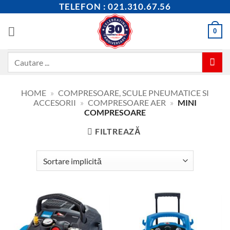
Skip
TELEFON : 021.310.67.56
to
content
0
Caută
după:
HOME
»
COMPRESOARE, SCULE PNEUMATICE SI
ACCESORII
»
COMPRESOARE AER
»
MINI
COMPRESOARE
FILTREAZĂ