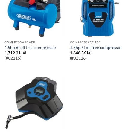
COMPRESOARE AER
COMPRESOARE AER
1.5hp 6l oil free compressor
1.5hp 6l oil free compressor
1,712.21
lei
1,648.56
lei
(#02115)
(#02116)