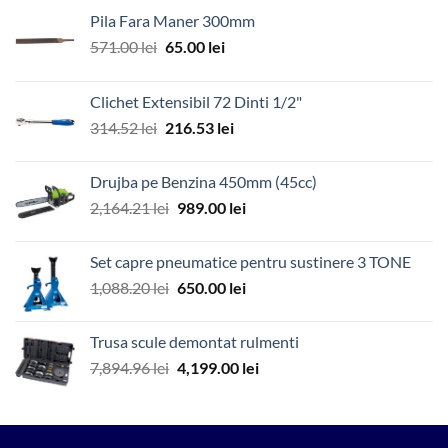
Pila Fara Maner 300mm
Prețul
Prețul
571.00
lei
65.00
lei
inițial
curent
a
este:
Clichet Extensibil 72 Dinti 1/2"
fost:
65.00 lei.
Prețul
Prețul
314.52
lei
216.53
lei
571.00 lei.
inițial
curent
a
este:
Drujba pe Benzina 450mm (45cc)
fost:
216.53 lei.
Prețul
Prețul
2,164.21
lei
989.00
lei
314.52 lei.
inițial
curent
a
este:
Set capre pneumatice pentru sustinere 3 TONE
fost:
989.00 lei.
Prețul
Prețul
1,088.20
lei
650.00
lei
2,164.21 lei.
inițial
curent
a
este:
Trusa scule demontat rulmenti
fost:
650.00 lei.
Prețul
Prețul
7,894.96
lei
4,199.00
lei
1,088.20 lei.
inițial
curent
a
este:
fost:
4,199.00 lei.