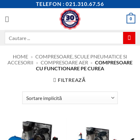
Skip
TELEFON : 021.310.67.56
to
content
0
Caută
după:
HOME
»
COMPRESOARE, SCULE PNEUMATICE SI
ACCESORII
»
COMPRESOARE AER
»
COMPRESOARE
CU FUNCTIONARE PE CUREA
FILTREAZĂ