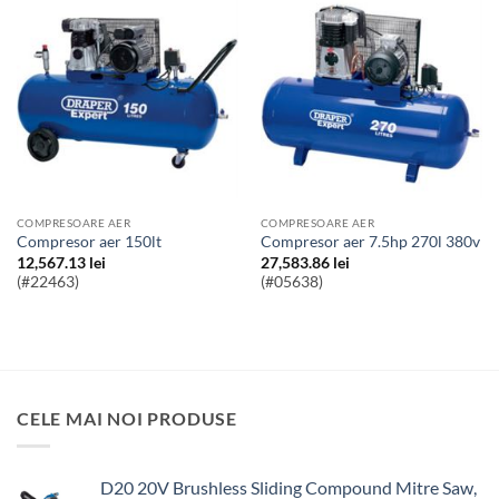
COMPRESOARE AER
COMPRESOARE AER
Compresor aer 150lt
Compresor aer 7.5hp 270l 380v
12,567.13
lei
27,583.86
lei
(#22463)
(#05638)
CELE MAI NOI PRODUSE
D20 20V Brushless Sliding Compound Mitre Saw,