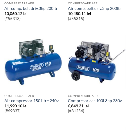
COMPRESOARE AER
COMPRESOARE AER
Air comp. belt driv.3hp 200ltr
Air comp. belt driv.3hp 200ltr
10,060.12
lei
10,480.11
lei
(#55313)
(#55315)
COMPRESOARE AER
COMPRESOARE AER
air compressor 150 litre 240v
Compresor aer 100l 3hp 230v
11,990.10
lei
6,849.31
lei
(#69337)
(#31254)