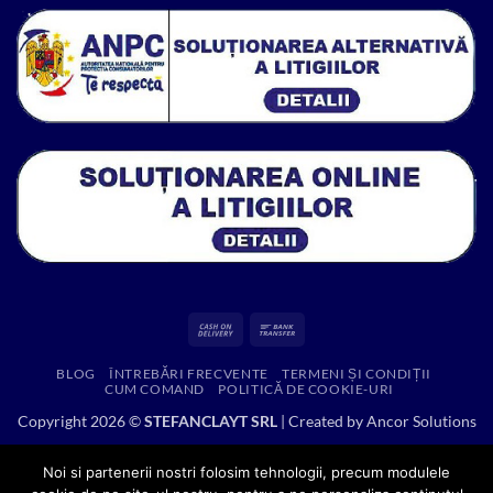
7,894.96 lei.
Cash
Bank
On
Transfer
BLOG
ÎNTREBĂRI FRECVENTE
TERMENI ȘI CONDIȚII
Delivery
CUM COMAND
POLITICĂ DE COOKIE-URI
Copyright 2026 ©
STEFANCLAYT SRL
| Created by
Ancor Solutions
Noi si partenerii nostri folosim tehnologii, precum modulele