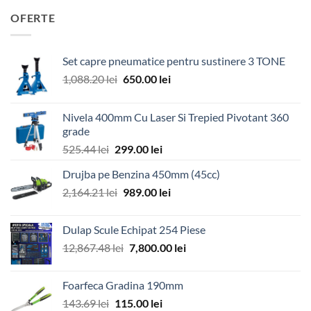
OFERTE
Set capre pneumatice pentru sustinere 3 TONE
Prețul
Prețul
1,088.20
lei
650.00
lei
inițial
curent
a
este:
Nivela 400mm Cu Laser Si Trepied Pivotant 360
fost:
650.00 lei.
grade
1,088.20 lei.
Prețul
Prețul
525.44
lei
299.00
lei
inițial
curent
Drujba pe Benzina 450mm (45cc)
a
este:
Prețul
Prețul
2,164.21
lei
fost:
989.00
lei
299.00 lei.
inițial
curent
525.44 lei.
a
este:
Dulap Scule Echipat 254 Piese
fost:
989.00 lei.
Prețul
Prețul
12,867.48
lei
7,800.00
lei
2,164.21 lei.
inițial
curent
a
este:
Foarfeca Gradina 190mm
fost:
7,800.00 lei.
Prețul
Prețul
143.69
lei
115.00
lei
12,867.48 lei.