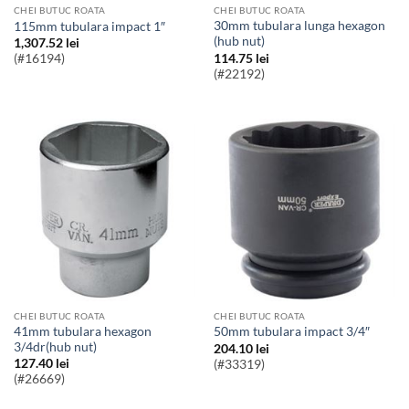
CHEI BUTUC ROATA
CHEI BUTUC ROATA
30mm tubulara lunga hexagon
115mm tubulara impact 1″
(hub nut)
1,307.52
lei
114.75
lei
(#16194)
(#22192)
CHEI BUTUC ROATA
CHEI BUTUC ROATA
41mm tubulara hexagon
50mm tubulara impact 3/4″
3/4dr(hub nut)
204.10
lei
127.40
lei
(#33319)
(#26669)