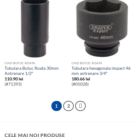
CHEI BUTUC ROATA
CHEI BUTUC ROATA
Tubulara Butuc Roata 30mm
Tubulara hexagonala impact 46
Antrenare 1/2″
mm antrenare 3/4″
110.90
lei
180.66
lei
(#71393)
(#05028)
1
2
CELE MAI NOI PRODUSE