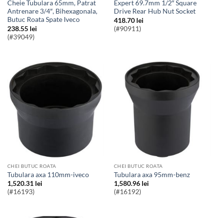
Cheie Tubulara 65mm, Patrat
Expert 69.7mm 1/2″ Square
Antrenare 3/4″, Bihexagonala,
Drive Rear Hub Nut Socket
Butuc Roata Spate Iveco
418.70
lei
238.55
lei
(#90911)
(#39049)
CHEI BUTUC ROATA
CHEI BUTUC ROATA
Tubulara axa 110mm-iveco
Tubulara axa 95mm-benz
1,520.31
lei
1,580.96
lei
(#16193)
(#16192)