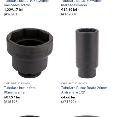
Tubulara butuc 105-125mm
Tubulara butuc 80-95mm
mercedes actros
mercedes/mann
1,229.17
lei
912.19
lei
(#16201)
(#16200)
CHEI BUTUC ROATA
CHEI BUTUC ROATA
Tubulara butuc fata
Tubulara Butuc Roata 26mm
80mmscania
Antrenare 1/2″
607.97
lei
64.66
lei
(#16198)
(#71392)