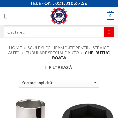
Skip
TELEFON : 021.310.67.56
to
content
0
Caută
după:
HOME
»
SCULE SI ECHIPAMENTE PENTRU SERVICE
AUTO
»
TUBULARE SPECIALE AUTO
»
CHEI BUTUC
ROATA
FILTREAZĂ