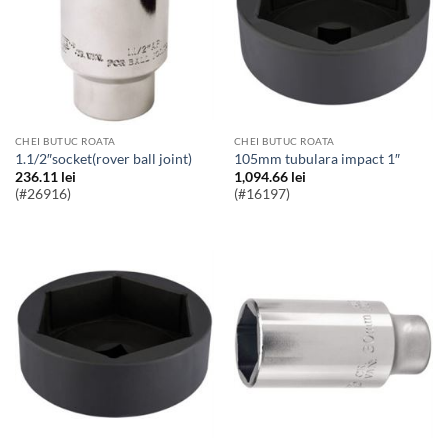
CHEI BUTUC ROATA
CHEI BUTUC ROATA
1.1/2″socket(rover ball joint)
105mm tubulara impact 1″
236.11
lei
1,094.66
lei
(#26916)
(#16197)