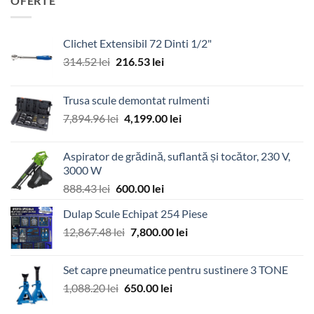
OFERTE
Clichet Extensibil 72 Dinti 1/2"
Prețul
Prețul
314.52
lei
216.53
lei
inițial
curent
a
este:
Trusa scule demontat rulmenti
fost:
216.53 lei.
Prețul
Prețul
7,894.96
lei
4,199.00
lei
314.52 lei.
inițial
curent
a
este:
Aspirator de grădină, suflantă și tocător, 230 V,
fost:
4,199.00 lei.
3000 W
7,894.96 lei.
Prețul
Prețul
888.43
lei
600.00
lei
inițial
curent
Dulap Scule Echipat 254 Piese
a
este:
Prețul
Prețul
12,867.48
lei
fost:
7,800.00
600.00 lei.
lei
inițial
curent
888.43 lei.
a
este:
Set capre pneumatice pentru sustinere 3 TONE
fost:
7,800.00 lei.
Prețul
Prețul
1,088.20
lei
650.00
lei
12,867.48 lei.
inițial
curent