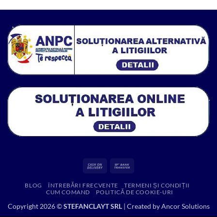
a
este:
fost:
650.00 lei.
1,088.20 lei.
Cash
Bank
On
Transfer
BLOG
ÎNTREBĂRI FRECVENTE
TERMENI ȘI CONDIȚII
Delivery
CUM COMAND
POLITICĂ DE COOKIE-URI
Copyright 2026 ©
STEFANCLAYT SRL
| Created by
Ancor Solutions