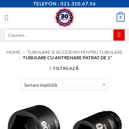
Skip
TELEFON : 021.310.67.56
to
content
0
Caută
după:
HOME
»
TUBULARE SI ACCESORII PENTRU TUBULARE
»
TUBULARE CU ANTRENARE PATRAT DE 1"
FILTREAZĂ