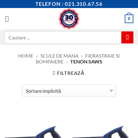
Skip
TELEFON : 021.310.67.56
to
content
0
Caută
după:
HOME
»
SCULE DE MANA
»
FIERASTRAIE SI
BOMFAIERE
»
TENON SAWS
FILTREAZĂ