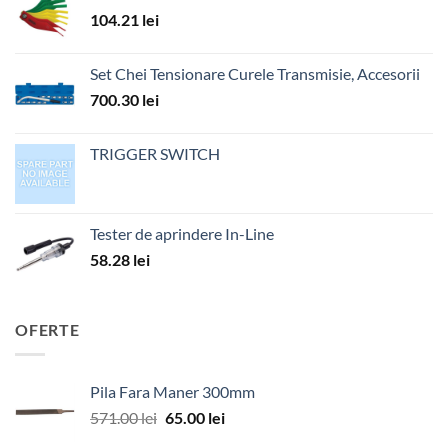
104.21
lei
Set Chei Tensionare Curele Transmisie, Accesorii
700.30
lei
TRIGGER SWITCH
Tester de aprindere In-Line
58.28
lei
OFERTE
Pila Fara Maner 300mm
Prețul
Prețul
571.00
lei
65.00
lei
inițial
curent