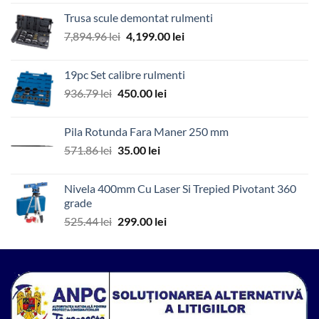
a
este:
Trusa scule demontat rulmenti
fost:
65.00 lei.
Prețul
Prețul
7,894.96
lei
4,199.00
lei
571.00 lei.
inițial
curent
a
este:
19pc Set calibre rulmenti
fost:
4,199.00 lei.
Prețul
Prețul
936.79
lei
450.00
lei
7,894.96 lei.
inițial
curent
a
este:
Pila Rotunda Fara Maner 250 mm
fost:
450.00 lei.
Prețul
Prețul
571.86
lei
35.00
lei
936.79 lei.
inițial
curent
a
este:
Nivela 400mm Cu Laser Si Trepied Pivotant 360
fost:
35.00 lei.
grade
571.86 lei.
Prețul
Prețul
525.44
lei
299.00
lei
inițial
curent
a
este:
fost:
299.00 lei.
525.44 lei.