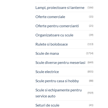
Lampi, proiectoare si lanterne
(166)
Oferte comerciale
(15)
Oferte pentru comercianti
(21)
Organizatoare cu scule
(39)
Rulete si boloboace
(113)
Scule de mana
(1714)
Scule diverse pentru meseriasi
(849)
Scule electrice
(855)
Scule pentru casa si hobby
(88)
Scule si echipamente pentru
(919)
service auto
Seturi de scule
(41)