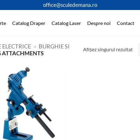
office@sculedemana.ro
rte
Catalog Draper
Catalog Laser
Despre noi
Contact
 ELECTRICE
»
BURGHIE SI
Afișez singurul rezultat
NG ATTACHMENTS