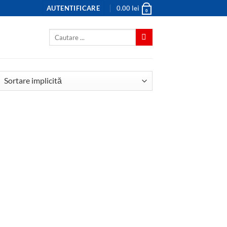
AUTENTIFICARE
0.00
lei
0
Caută
după: