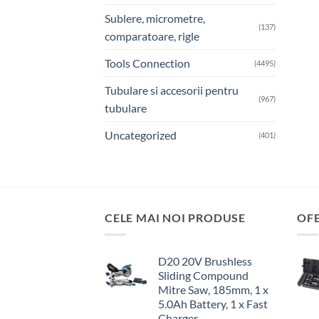
Sublere, micrometre,
(137)
comparatoare, rigle
Tools Connection
(4495)
Tubulare si accesorii pentru
(967)
tubulare
Uncategorized
(401)
CELE MAI NOI PRODUSE
OF
D20 20V Brushless
Sliding Compound
Mitre Saw, 185mm, 1 x
5.0Ah Battery, 1 x Fast
Charger