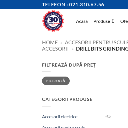
Skip
TELEFON : 021.310.67.56
to
content
Acasa
Produse
Ofe
HOME
»
ACCESORII PENTRU SCULE
ACCESORII
»
DRILL BITS GRINDI
FILTREAZĂ DUPĂ PREȚ
Preț
Preț
FILTREAZĂ
minim
maxim
CATEGORII PRODUSE
Accesorii electrice
(91)
Accesorii pentru scule