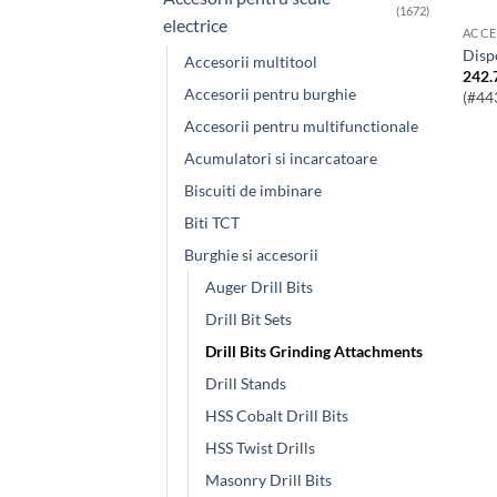
(1672)
electrice
ACCE
Dis
Accesorii multitool
242.
Accesorii pentru burghie
(#44
Accesorii pentru multifunctionale
Acumulatori si incarcatoare
Biscuiti de imbinare
Biti TCT
Burghie si accesorii
Auger Drill Bits
Drill Bit Sets
Drill Bits Grinding Attachments
Drill Stands
HSS Cobalt Drill Bits
HSS Twist Drills
Masonry Drill Bits