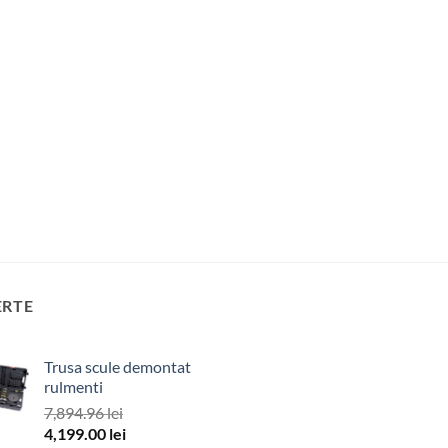
ERTE
Trusa scule demontat
rulmenti
7,894.96
lei
Prețul
Prețul
4,199.00
lei