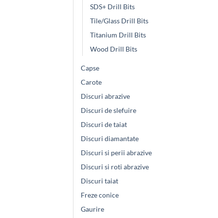
SDS+ Drill Bits
Tile/Glass Drill Bits
Titanium Drill Bits
Wood Drill Bits
Capse
Carote
Discuri abrazive
Discuri de slefuire
Discuri de taiat
Discuri diamantate
Discuri si perii abrazive
Discuri si roti abrazive
Discuri taiat
Freze conice
Gaurire