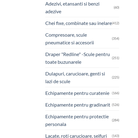
Adezivi, etansanti si benzi
(60)
adezive
Chei fixe, combinate sau inelare
(412)
Compresoare, scule
(354)
pneumatice si accesorii
Draper "Redline" -Scule pentru
(251)
toate buzunarele
Dulapuri, carucioare, genti si
(225)
lazi de scule
Echipamente pentru curatenie
(166)
Echipamente pentru gradinarit
(526)
Echipamente pentru protectie
(284)
personala
Lacate, roti carucioare, seifuri
(143)