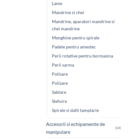
Lame
Mandrine si chei
Mandrine, aparatori mandrine si
chei mandrine
Menghine pentru spirale
Padele pentru amestec
Perii rotative pentru bormasina
Perii sarma
Polisare
Polizare
Sablare
Slefuire
Spirale si dalti tamplarie
Accesorii si echipamente de
(64)
manipulare