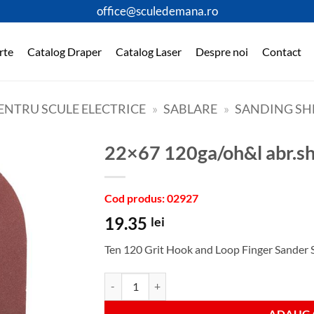
office@sculedemana.ro
rte
Catalog Draper
Catalog Laser
Despre noi
Contact
ENTRU SCULE ELECTRICE
»
SABLARE
»
SANDING SH
22×67 120ga/oh&l abr.s
Cod produs: 02927
19.35
lei
Ten 120 Grit Hook and Loop Finger Sander 
Cantitate 22x67 120ga/oh&l abr.sheetpk10
ADAUGA