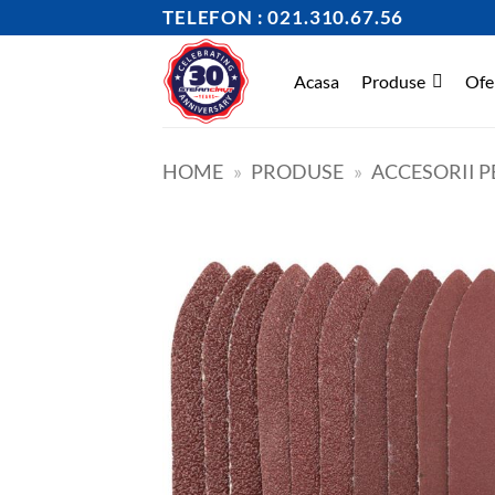
Skip
TELEFON : 021.310.67.56
to
content
Acasa
Produse
Ofe
HOME
»
PRODUSE
»
ACCESORII P