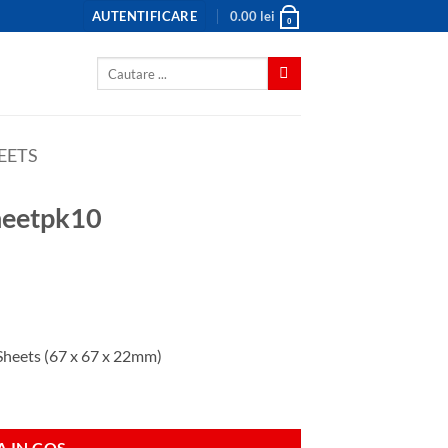
AUTENTIFICARE
0.00
lei
0
Caută
după:
EETS
heetpk10
Sheets (67 x 67 x 22mm)
 IN COS