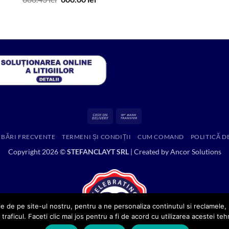
inițial
curent
a
este:
fost:
600.00 lei.
888.43 lei.
Cash
Bank
On
Transfer
EBĂRI FRECVENTE
TERMENI ȘI CONDIȚII
CUM COMAND
POLITICĂ D
Delivery
Copyright 2026 ©
STEFANCLAYT SRL
| Created by
Ancor Solutions
e de pe site-ul nostru, pentru a ne personaliza continutul si reclamele, p
 traficul. Faceti clic mai jos pentru a fi de acord cu utilizarea acestei teh