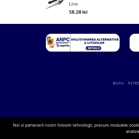
Line
58.28
lei
BLOG
ÎNTR
Noi si partenerii nostri folosim tehnologii, precum modulele cooki
analiza